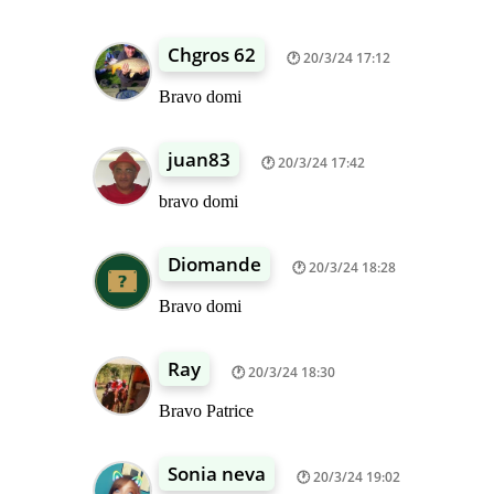
Chgros 62
20/3/24 17:12
Bravo domi
juan83
20/3/24 17:42
bravo domi
Diomande
20/3/24 18:28
Bravo domi
Ray
20/3/24 18:30
Bravo Patrice
Sonia neva
20/3/24 19:02