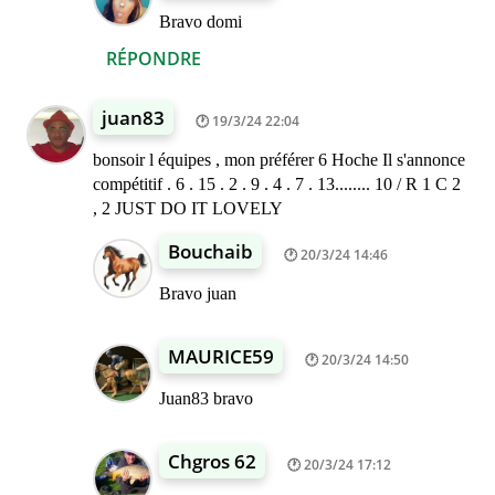
Bravo domi
RÉPONDRE
juan83
19/3/24 22:04
bonsoir l équipes , mon préférer 6 Hoche Il s'annonce
compétitif . 6 . 15 . 2 . 9 . 4 . 7 . 13........ 10 / R 1 C 2
, 2 JUST DO IT LOVELY
Bouchaib
20/3/24 14:46
Bravo juan
MAURICE59
20/3/24 14:50
Juan83 bravo
Chgros 62
20/3/24 17:12