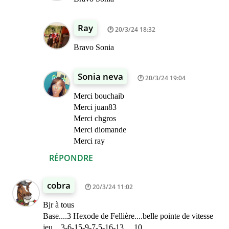
Ray
20/3/24 18:32
Bravo Sonia
Sonia neva
20/3/24 19:04
Merci bouchaib
Merci juan83
Merci chgros
Merci diomande
Merci ray
RÉPONDRE
cobra
20/3/24 11:02
Bjr à tous
Base....3 Hexode de Fellière....belle pointe de vitesse
jeu....3-6-15-9-7-5-16-13.....10