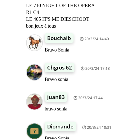
LE 710 NIGHT OF THE OPERA
R1 C4
LE 405 IT'S ME DIESCHOOT
bon jeux à tous
Bouchaib
20/3/24 14:49
Bravo Sonia
Chgros 62
20/3/24 17:13
Bravo sonia
juan83
20/3/24 17:44
bravo sonia
Diomande
20/3/24 18:31
Bravo Sonia