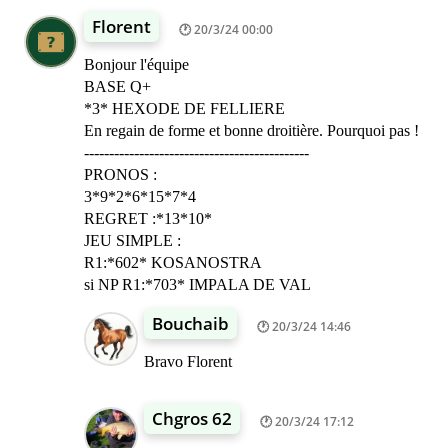
Florent
20/3/24 00:00
Bonjour l'équipe
BASE Q+
*3* HEXODE DE FELLIERE
En regain de forme et bonne droitière. Pourquoi pas !
---------------------------------------------
PRONOS :
3*9*2*6*15*7*4
REGRET :*13*10*
JEU SIMPLE :
R1:*602* KOSANOSTRA
si NP R1:*703* IMPALA DE VAL
Bouchaib
20/3/24 14:46
Bravo Florent
Chgros 62
20/3/24 17:12