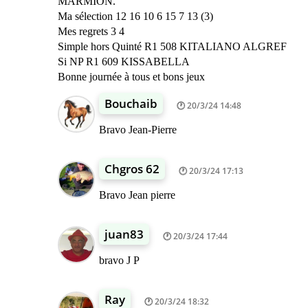
MARMION.
Ma sélection 12 16 10 6 15 7 13 (3)
Mes regrets 3 4
Simple hors Quinté R1 508 KITALIANO ALGREF
Si NP R1 609 KISSABELLA
Bonne journée à tous et bons jeux
Bouchaib
20/3/24 14:48
Bravo Jean-Pierre
Chgros 62
20/3/24 17:13
Bravo Jean pierre
juan83
20/3/24 17:44
bravo J P
Ray
20/3/24 18:32