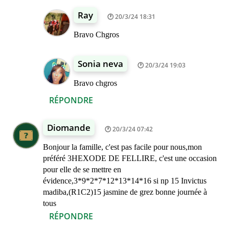
Ray
20/3/24 18:31
Bravo Chgros
Sonia neva
20/3/24 19:03
Bravo chgros
RÉPONDRE
Diomande
20/3/24 07:42
Bonjour la famille, c'est pas facile pour nous,mon
préféré 3HEXODE DE FELLIRE, c'est une occasion
pour elle de se mettre en
évidence,3*9*2*7*12*13*14*16 si np 15 Invictus
madiba,(R1C2)15 jasmine de grez bonne journée à
tous
RÉPONDRE