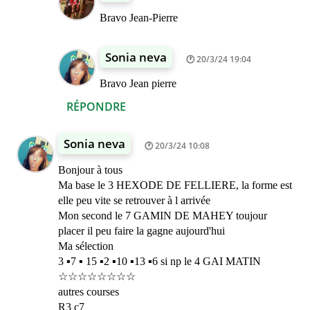
Bravo Jean-Pierre
Sonia neva
20/3/24 19:04
Bravo Jean pierre
RÉPONDRE
Sonia neva
20/3/24 10:08
Bonjour à tous
Ma base le 3 HEXODE DE FELLIERE, la forme est
elle peu vite se retrouver à l arrivée
Mon second le 7 GAMIN DE MAHEY toujour
placer il peu faire la gagne aujourd'hui
Ma sélection
3 ▪︎7 ▪︎ 15 ▪︎2 ▪︎10 ▪︎13 ▪︎6 si np le 4 GAI MATIN
☆☆☆☆☆☆☆☆
autres courses
R3 c7