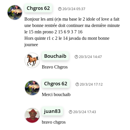
Chgros 62
20/3/24 05:37
Bonjour les ami (e)s ma base le 2 idole of love a fait
une bonne rentrée doit continuer ma dernière minute
le 15 mln prono 2 15 6 9 3 7 16
Hors quinte r1 c 2 le 14 javada du mont bonne
journee
Bouchaib
20/3/24 14:47
Bravo Chgros
Chgros 62
20/3/24 17:12
Merci bouchaib
juan83
20/3/24 17:43
bravo chgros