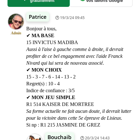
gratuitement
vos favoris Google
Patrice
19/3/24 09:45
Bonjour à tous,
Admin
✔
MA BASE
15 INVICTUS MADIBA
Aussi à l'aise à gauche comme à droite, il devrait
profiter de ce bel engagement avec l'aide Franck
Nivard qui lui sera de nouveau associé.
✔
MON CHOIX
15 - 3 - 7 - 6 - 14 - 13 - 2
Regret(s) : 10 - 4
Indice de confiance : 3/5
✔
MON JEU SIMPLE
R1 514 KAISER DE MORTREE
Sa forme actuelle ne fait aucun doute, il devrait lutter
pour la victoire dans cette 5e épreuve de Lisieux.
Si np : R1 215 JASMINE DE GREZ
Bouchaib
20/3/24 14:43