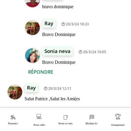
bravo dominique
Ray
20/3/24 18:33
Bravo Dominique
Sonia neva
20/3/24 19:05
Bravo Dominique
RÉPONDRE
Ray
20/3/24 12:11
Salut Patrice ,Salut les Ami(es
Félicitations aux Gagnant(es pour hier ,
💻
🏆
🏇
📑
🏁
Merci a vous pour hier
Pronostics
Presse et cotes
Résultats Q+
Prono vidéo
Championnats
mon jeu simple pour le quinté__6_Hoche