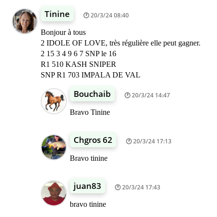
Tinine
20/3/24 08:40
Bonjour à tous
2 IDOLE OF LOVE, très régulière elle peut gagner.
2 15 3 4 9 6 7 SNP le 16
R1 510 KASH SNIPER
SNP R1 703 IMPALA DE VAL
Bouchaib
20/3/24 14:47
Bravo Tinine
Chgros 62
20/3/24 17:13
Bravo tinine
juan83
20/3/24 17:43
bravo tinine