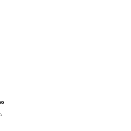
es
us