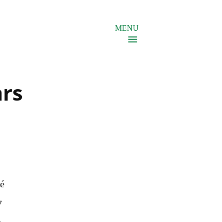
MENU
ars
té
7