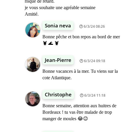
risque de retard.
je vous souhaite une agréable semaine
Amitié.
Sonia neva
6/3/24 08:26
Bonne pêche et bon repos au bord de mer
🦞 🌊 🦞
Jean-Pierre
6/3/24 09:18
Bonne vacances à la mer. Tu viens sur la
cote Atlantique.
Christophe
6/3/24 11:18
Bonne semaine, attention aux huitres de
Bordeaux ! tu vas être malade de trop
manger de moules 😂😉