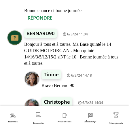
Bonne chance et bonne journée.
RÉPONDRE
BERNARD90
6/3/24 11:04
Bonjour à tous et à toutes. Ma Base quinté le 14
GUIDE MOI FORGAN . Mon quinté
14/16/3/5/12/15/2 siNP le 10 . Bonne journée à tous
et à toutes.
Tinine
6/3/24 14:18
Bravo Bernard 90
Christophe
6/3/24 14:34
Bravo Bernard 90
💻
🏆
🏇
📑
🏁
Pronostics
Presse et cotes
Résultats Q+
Prono vidéo
Championnats