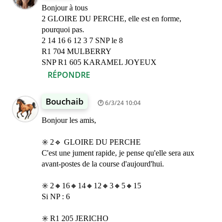
Bonjour à tous
2 GLOIRE DU PERCHE, elle est en forme,
pourquoi pas.
2 14 16 6 12 3 7 SNP le 8
R1 704 MULBERRY
SNP R1 605 KARAMEL JOYEUX
RÉPONDRE
Bouchaib
6/3/24 10:04
Bonjour les amis,
✳️ 2🔹 GLOIRE DU PERCHE
C'est une jument rapide, je pense qu'elle sera aux
avant-postes de la course d'aujourd'hui.
✳️ 2🔸16🔸14🔸12🔸3🔸5🔸15
Si NP : 6
✳️ R1 205 JERICHO