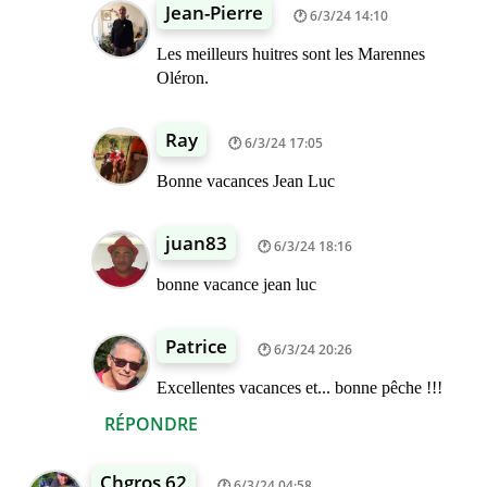
Jean-Pierre
6/3/24 14:10
Les meilleurs huitres sont les Marennes
Oléron.
Ray
6/3/24 17:05
Bonne vacances Jean Luc
juan83
6/3/24 18:16
bonne vacance jean luc
Patrice
6/3/24 20:26
Excellentes vacances et... bonne pêche !!!
RÉPONDRE
Chgros 62
6/3/24 04:58