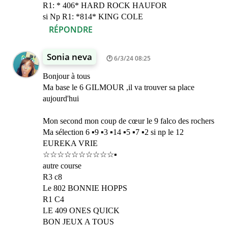
R1: * 406* HARD ROCK HAUFOR
si Np R1: *814* KING COLE
RÉPONDRE
Sonia neva
6/3/24 08:25
Bonjour à tous
Ma base le 6 GILMOUR ,il va trouver sa place
aujourd'hui
Mon second mon coup de cœur le 9 falco des rochers
Ma sélection 6 ▪︎9 ▪︎3 ▪︎14 ▪︎5 ▪︎7 ▪︎2 si np le 12
EUREKA VRIE
☆☆☆☆☆☆☆☆☆☆▪︎
autre course
R3 c8
Le 802 BONNIE HOPPS
R1 C4
LE 409 ONES QUICK
BON JEUX A TOUS