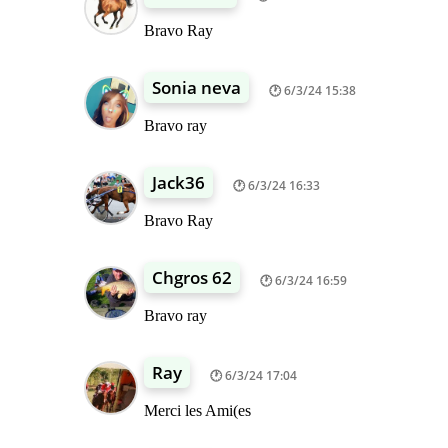
Bravo Ray
Sonia neva
6/3/24 15:38
Bravo ray
Jack36
6/3/24 16:33
Bravo Ray
Chgros 62
6/3/24 16:59
Bravo ray
Ray
6/3/24 17:04
Merci les Ami(es