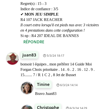
Regret(s) : 15 - 3
Indice de confiance : 3/5
✔
MON JEU SIMPLE
R4 107 JACK REACHER
Il court extra lorsqu'il est pieds nus avec 3 victoires
en 4 prestations dans cette configuration !
Si np : R4 207 IDEAL DE BANNES
RÉPONDRE
juan83
5/3/24 18:17
bonsoir l équipes , mon préférer 14 Guide Moi
Forgan Choix prioritaire . 14 . 6 . 2 . 16 . 12 . 9 .
15........ 7 / R 1 C 2 , 8 Jet de Busset
Tinine
6/3/24 14:14
Bravo Juan83
Christophe
6/3/24 14:29