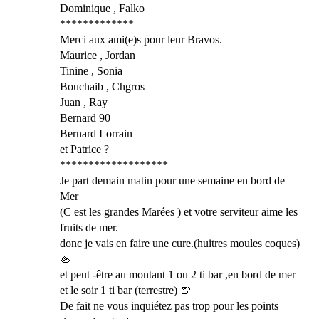
Dominique , Falko
*************
Merci aux ami(e)s pour leur Bravos.
Maurice , Jordan
Tinine , Sonia
Bouchaib , Chgros
Juan , Ray
Bernard 90
Bernard Lorrain
et Patrice ?
*******************
Je part demain matin pour une semaine en bord de
Mer
(C est les grandes Marées ) et votre serviteur aime les
fruits de mer.
donc je vais en faire une cure.(huitres moules coques)
🦪
et peut -être au montant 1 ou 2 ti bar ,en bord de mer
et le soir 1 ti bar (terrestre) 🍺
De fait ne vous inquiétez pas trop pour les points