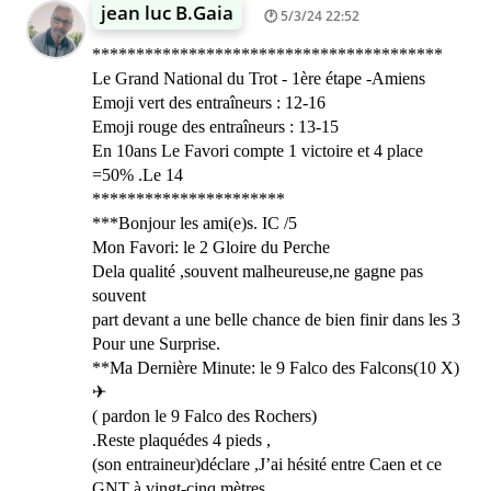
jean luc B.Gaia
5/3/24 22:52
****************************************
Le Grand National du Trot - 1ère étape -Amiens
Emoji vert des entraîneurs : 12-16
Emoji rouge des entraîneurs : 13-15
En 10ans Le Favori compte 1 victoire et 4 place
=50% .Le 14
**********************
***Bonjour les ami(e)s. IC /5
Mon Favori: le 2 Gloire du Perche
Dela qualité ,souvent malheureuse,ne gagne pas
souvent
part devant a une belle chance de bien finir dans les 3
Pour une Surprise.
**Ma Dernière Minute: le 9 Falco des Falcons(10 X)
✈
( pardon le 9 Falco des Rochers)
.Reste plaquédes 4 pieds ,
(son entraineur)déclare ,J’ai hésité entre Caen et ce
GNT à vingt-cinq mètres