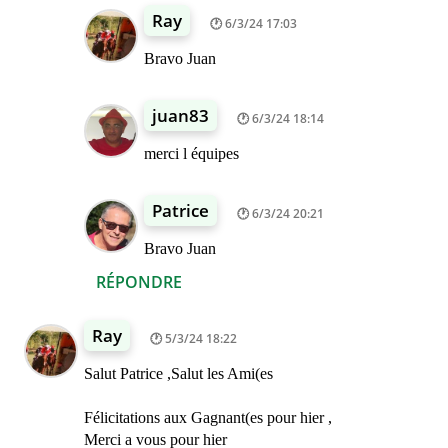
Ray
6/3/24 17:03
Bravo Juan
juan83
6/3/24 18:14
merci l équipes
Patrice
6/3/24 20:21
Bravo Juan
RÉPONDRE
Ray
5/3/24 18:22
Salut Patrice ,Salut les Ami(es
Félicitations aux Gagnant(es pour hier ,
Merci a vous pour hier