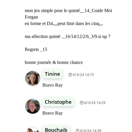
mon jeu simple pour le quinté__14_Guide Moi
Forgan
en forme et D4,,,,peut finir dans les cinq,,,
ma sélection quinté ._16/14/12/2/6_3/9.si np 7
Regrets _15
bonne journée & bonne chance
Tinine
6/3/24 14:15
Bravo Ray
Christophe
6/3/24 14:29
Bravo Ray
Bouchaib
6/3/24 14:39