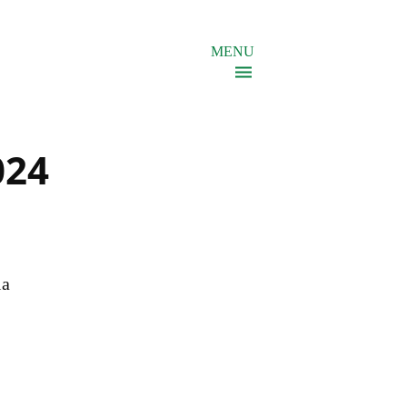
MENU
024
la