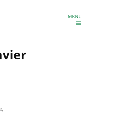
MENU
nvier
r,