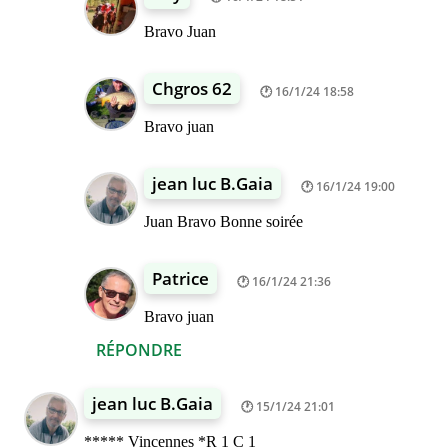
Bravo Juan
Chgros 62
16/1/24 18:58
Bravo juan
jean luc B.Gaia
16/1/24 19:00
Juan Bravo Bonne soirée
Patrice
16/1/24 21:36
Bravo juan
RÉPONDRE
jean luc B.Gaia
15/1/24 21:01
***** Vincennes *R 1 C 1