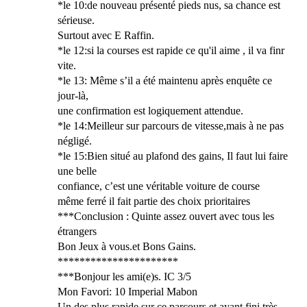
*le 10:de nouveau présenté pieds nus, sa chance est
sérieuse.
Surtout avec E Raffin.
*le 12:si la courses est rapide ce qu'il aime , il va finr
vite.
*le 13: Même s’il a été maintenu après enquête ce
jour-là,
une confirmation est logiquement attendue.
*le 14:Meilleur sur parcours de vitesse,mais à ne pas
négligé.
*le 15:Bien situé au plafond des gains, Il faut lui faire
une belle
confiance, c’est une véritable voiture de course
même ferré il fait partie des choix prioritaires
***Conclusion : Quinte assez ouvert avec tous les
étrangers
Bon Jeux à vous.et Bons Gains.
**********************
***Bonjour les ami(e)s. IC 3/5
Mon Favori: 10 Imperial Mabon
Un des plus rapide sur ce parcours et ayant fini très