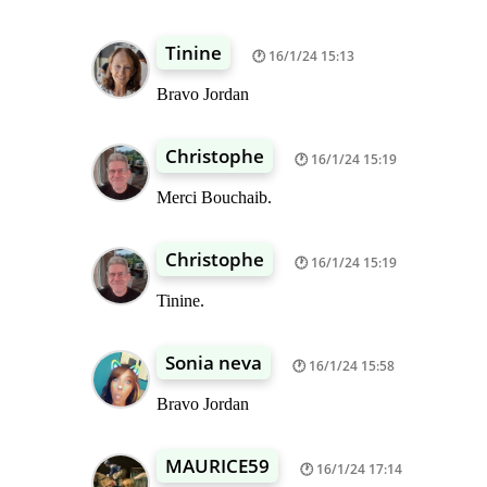
Tinine
16/1/24 15:13
Bravo Jordan
Christophe
16/1/24 15:19
Merci Bouchaib.
Christophe
16/1/24 15:19
Tinine.
Sonia neva
16/1/24 15:58
Bravo Jordan
MAURICE59
16/1/24 17:14