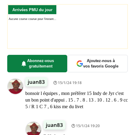
Arrivées PMU du jour
Abonnez-vous
Ajoutez-nous à
gratuitement
vos favoris Google
juan83
15/1/24 19:18
bonsoir l équipes , mon préférer 15 Indy de Jyr c'est
un bon point d'appui . 15 . 7 . 8 . 13 . 10 . 12 . 6 . 9 cc
5 / R 1 C 7 , 6 kiss me du livet
juan83
15/1/24 19:20