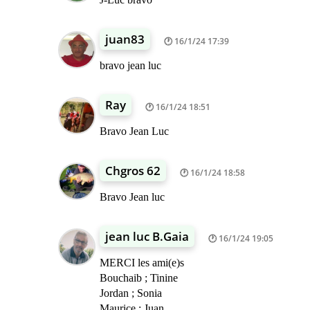
juan83
16/1/24 17:39
bravo jean luc
Ray
16/1/24 18:51
Bravo Jean Luc
Chgros 62
16/1/24 18:58
Bravo Jean luc
jean luc B.Gaia
16/1/24 19:05
MERCI les ami(e)s
Bouchaib ; Tinine
Jordan ; Sonia
Maurice ; Juan