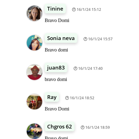
Tinine
16/1/24 15:12
Bravo Domi
Sonia neva
16/1/24 15:57
Bravo domi
juan83
16/1/24 17:40
bravo domi
Ray
16/1/24 18:52
Bravo Domi
Chgros 62
16/1/24 18:59
Bravo domi