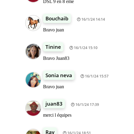
DSL 9 en 8 eme
Bouchaib
16/1/24 14:14
Bravo juan
Tinine
16/1/24 15:10
Bravo Juan83
Sonia neva
16/1/24 15:57
Bravo juan
juan83
16/1/24 17:39
merci l équipes
Ray
16/1/24 18:51