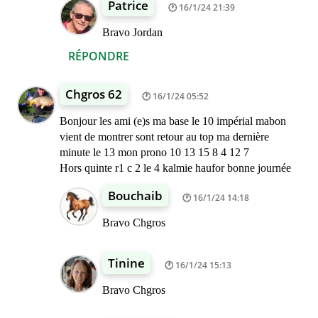
Patrice
16/1/24 21:39
Bravo Jordan
RÉPONDRE
Chgros 62
16/1/24 05:52
Bonjour les ami (e)s ma base le 10 impérial mabon
vient de montrer sont retour au top ma dernière
minute le 13 mon prono 10 13 15 8 4 12 7
Hors quinte r1 c 2 le 4 kalmie haufor bonne journée
Bouchaib
16/1/24 14:18
Bravo Chgros
Tinine
16/1/24 15:13
Bravo Chgros