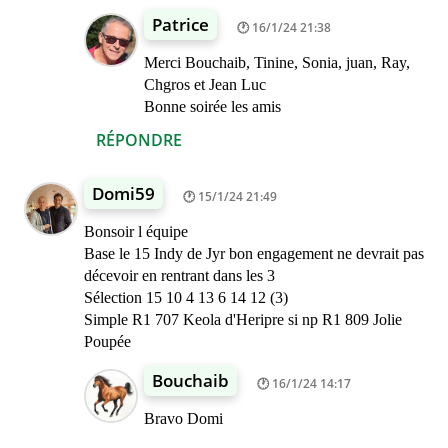
Patrice
16/1/24 21:38
Merci Bouchaib, Tinine, Sonia, juan, Ray,
Chgros et Jean Luc
Bonne soirée les amis
RÉPONDRE
Domi59
15/1/24 21:49
Bonsoir l équipe
Base le 15 Indy de Jyr bon engagement ne devrait pas
décevoir en rentrant dans les 3
Sélection 15 10 4 13 6 14 12 (3)
Simple R1 707 Keola d'Heripre si np R1 809 Jolie
Poupée
Bouchaib
16/1/24 14:17
Bravo Domi