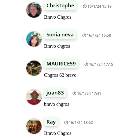
Christophe
16/1/24 15:19
Bravo Chgros
Sonia neva
16/1/24 15:58
Bravo chgros
MAURICE59
16/1/24 17:15
Chgros 62 bravo
juan83
16/1/24 17:41
bravo chgros
Ray
16/1/24 18:52
Bravo Chgros