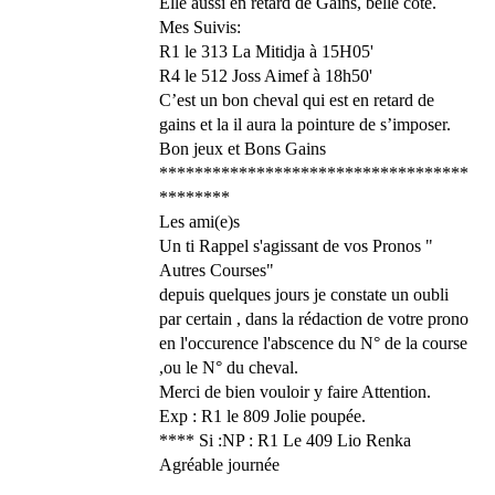
Elle aussi en retard de Gains, belle cote.
Mes Suivis:
R1 le 313 La Mitidja à 15H05'
R4 le 512 Joss Aimef à 18h50'
C’est un bon cheval qui est en retard de
gains et la il aura la pointure de s’imposer.
Bon jeux et Bons Gains
***********************************
********
Les ami(e)s
Un ti Rappel s'agissant de vos Pronos "
Autres Courses"
depuis quelques jours je constate un oubli
par certain , dans la rédaction de votre prono
en l'occurence l'abscence du N° de la course
,ou le N° du cheval.
Merci de bien vouloir y faire Attention.
Exp : R1 le 809 Jolie poupée.
**** Si :NP : R1 Le 409 Lio Renka
Agréable journée