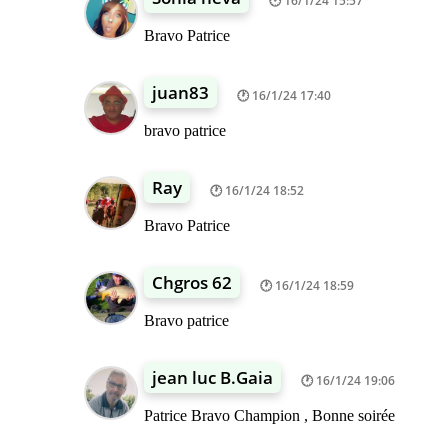
16/1/24 15:57
Bravo Patrice
juan83
16/1/24 17:40
bravo patrice
Ray
16/1/24 18:52
Bravo Patrice
Chgros 62
16/1/24 18:59
Bravo patrice
jean luc B.Gaia
16/1/24 19:06
Patrice Bravo Champion , Bonne soirée