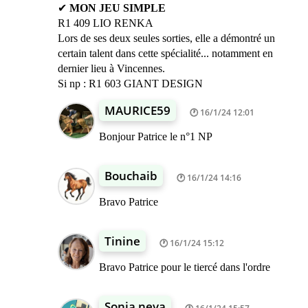
✔
MON JEU SIMPLE
R1 409 LIO RENKA
Lors de ses deux seules sorties, elle a démontré un
certain talent dans cette spécialité... notamment en
dernier lieu à Vincennes.
Si np : R1 603 GIANT DESIGN
MAURICE59
16/1/24 12:01
Bonjour Patrice le n°1 NP
Bouchaib
16/1/24 14:16
Bravo Patrice
Tinine
16/1/24 15:12
Bravo Patrice pour le tiercé dans l'ordre
Sonia neva