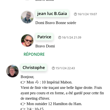
jean luc B.Gaia
16/1/24 19:07
Domi Bravo Bonne soirée
Patrice
16/1/24 21:39
Bravo Domi
RÉPONDRE
Christophe
15/1/24 22:43
Bonjour,
👉 Mon 🐴 : 10 Impérial Mabon.
Vient de finir vite traçant une belle ligne droite. Frais
ayant peu couru et en forme, a été gardé pour cette fin
de meeting d'hiver.
👉 Mon outsider 12 Hamilton du Ham.
👉 2/4 : 10-15.