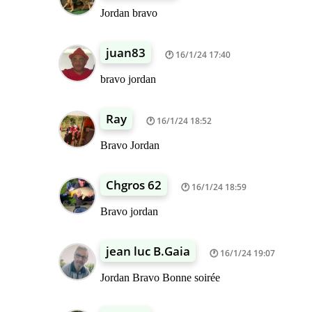
Jordan bravo
juan83
16/1/24 17:40
bravo jordan
Ray
16/1/24 18:52
Bravo Jordan
Chgros 62
16/1/24 18:59
Bravo jordan
jean luc B.Gaia
16/1/24 19:07
Jordan Bravo Bonne soirée