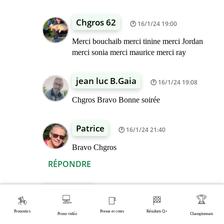
Chgros 62
16/1/24 19:00
Merci bouchaib merci tinine merci Jordan
merci sonia merci maurice merci ray
jean luc B.Gaia
16/1/24 19:08
Chgros Bravo Bonne soirée
Patrice
16/1/24 21:40
Bravo Chgros
RÉPONDRE
Sonia neva
16/1/24 09:12
💻
🏆
🏇
📑
🏁
Bonjour à tous
Pronostics
Presse et cotes
Résultats Q+
Prono vidéo
Championnats
Ma base le 8 KING COLE swe il fera l arriver