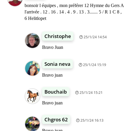
bonsoir l équipes , mon préférer 12 Hymne du Gers A
l'arrivée . 12 . 16 . 14 . 4 . 9 . 13 . 3....... 5 / R 1 C 8 ,
6 Helitlopet
Christophe
25/1/24 14:54
Bravo Juan
Sonia neva
25/1/24 15:19
Bravo juan
Bouchaib
25/1/24 15:21
Bravo juan
Chgros 62
25/1/24 16:13
Bravo juan