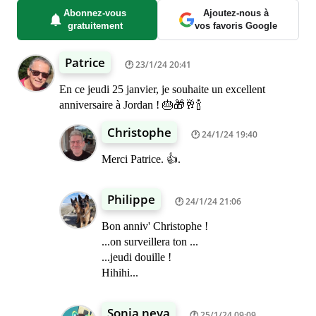
Abonnez-vous
Ajoutez-nous à
gratuitement
vos favoris Google
Patrice
23/1/24 20:41
En ce jeudi 25 janvier, je souhaite un excellent
anniversaire à Jordan ! 🎂🎁🥂🍾
Christophe
24/1/24 19:40
Merci Patrice. 👍.
Philippe
24/1/24 21:06
Bon anniv' Christophe !
...on surveillera ton ...
...jeudi douille !
Hihihi...
Sonia neva
25/1/24 09:09