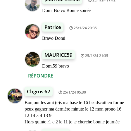
25/1/24 17:42
Domi Bravo Bonne soirée
Patrice
25/1/24 20:35
Bravo Domi
MAURICE59
25/1/24 21:35
Domi59 bravo
RÉPONDRE
Chgros 62
25/1/24 05:30
Bonjour les ami (e)s ma base le 16 headscott en forme
peux gagner ma dernière minute le 12 mon prono 16
12 14 3 4 13 9
Hors quinte r1 c 2 le 11 je te cherche bonne journée