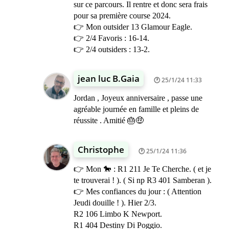
sur ce parcours. Il rentre et donc sera frais
pour sa première course 2024.
👉 Mon outsider 13 Glamour Eagle.
👉 2/4 Favoris : 16-14.
👉 2/4 outsiders : 13-2.
jean luc B.Gaia
25/1/24 11:33
Jordan , Joyeux anniversaire , passe une
agréable journée en famille et pleins de
réussite . Amitié 🎂🤑
Christophe
25/1/24 11:36
👉 Mon 🐎 : R1 211 Je Te Cherche. ( et je
te trouverai ! ). ( Si np R3 401 Samberan ).
👉 Mes confiances du jour : ( Attention
Jeudi douille ! ). Hier 2/3.
R2 106 Limbo K Newport.
R1 404 Destiny Di Poggio.