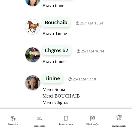
Bravo titine
Bouchaib
25/1/24 15:24
Bravo Tinine
Chgros 62
25/1/24 16:14
Bravo tinine
Tinine
25/1/24 17:19
Merci Sonia
Merci BOUCHAIB
Merci Chgros
💻
🏆
🏇
📑
🏁
jean luc B.Gaia
25/1/24 17:43
Pronostics
Presse et cotes
Résultats Q+
Prono vidéo
Championnats
Tinine Bravo Bonne soirée