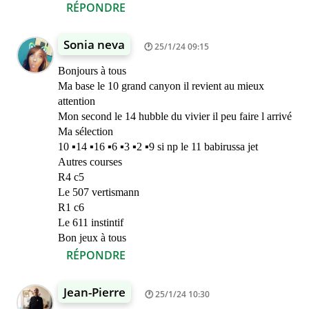
RÉPONDRE
Sonia neva
25/1/24 09:15
Bonjours à tous
Ma base le 10 grand canyon il revient au mieux
attention
Mon second le 14 hubble du vivier il peu faire l arrivé
Ma sélection
10 ▪︎14 ▪︎16 ▪︎6 ▪︎3 ▪︎2 ▪︎9 si np le 11 babirussa jet
Autres courses
R4 c5
Le 507 vertismann
R1 c6
Le 611 instintif
Bon jeux à tous
RÉPONDRE
Jean-Pierre
25/1/24 10:30