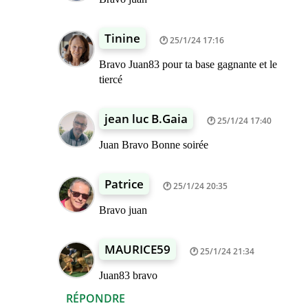
Tinine
25/1/24 17:16
Bravo Juan83 pour ta base gagnante et le
tiercé
jean luc B.Gaia
25/1/24 17:40
Juan Bravo Bonne soirée
Patrice
25/1/24 20:35
Bravo juan
MAURICE59
25/1/24 21:34
Juan83 bravo
RÉPONDRE