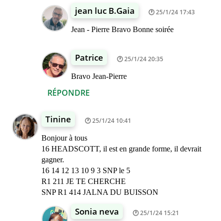
jean luc B.Gaia
25/1/24 17:43
Jean - Pierre Bravo Bonne soirée
Patrice
25/1/24 20:35
Bravo Jean-Pierre
RÉPONDRE
Tinine
25/1/24 10:41
Bonjour à tous
16 HEADSCOTT, il est en grande forme, il devrait
gagner.
16 14 12 13 10 9 3 SNP le 5
R1 211 JE TE CHERCHE
SNP R1 414 JALNA DU BUISSON
Sonia neva
25/1/24 15:21