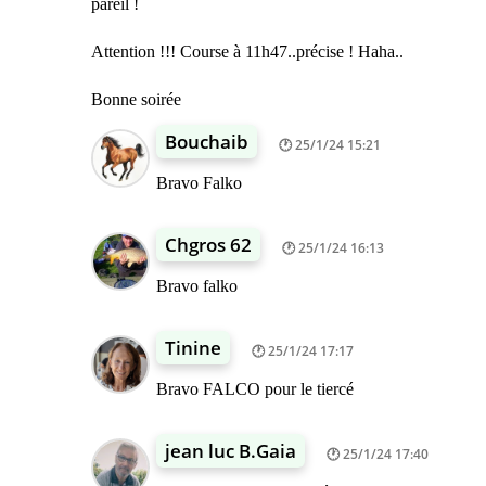
pareil !
Attention !!! Course à 11h47..précise ! Haha..
Bonne soirée
Bouchaib
25/1/24 15:21
Bravo Falko
Chgros 62
25/1/24 16:13
Bravo falko
Tinine
25/1/24 17:17
Bravo FALCO pour le tiercé
jean luc B.Gaia
25/1/24 17:40