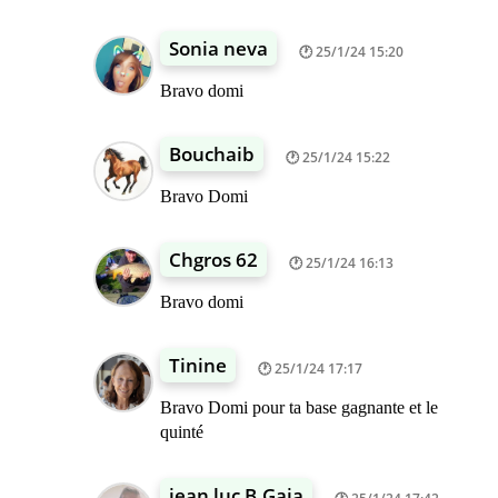
Sonia neva
25/1/24 15:20
Bravo domi
Bouchaib
25/1/24 15:22
Bravo Domi
Chgros 62
25/1/24 16:13
Bravo domi
Tinine
25/1/24 17:17
Bravo Domi pour ta base gagnante et le
quinté
jean luc B.Gaia