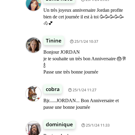
Un très joyeux anniversaire Jordan profite
bien de cet journée il est à toi 🥳🥳🥳🥳🥳
🐴💕
Tinine
25/1/24 10:37
Bonjour JORDAN
je te souhaite un très bon Anniversaire 🎂🥂
🍾
Passe une très bonne journée
cobra
25/1/24 11:27
Bjr......JORDAN... Bon Anniversaire et
passe une bonne journée
dominique
25/1/24 11:33