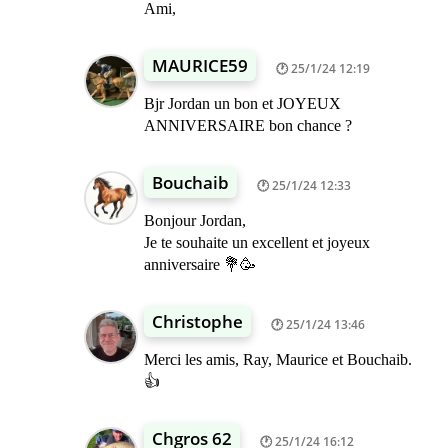
Ami,
MAURICE59
25/1/24 12:19
Bjr Jordan un bon et JOYEUX
ANNIVERSAIRE bon chance ?
Bouchaib
25/1/24 12:33
Bonjour Jordan,
Je te souhaite un excellent et joyeux
anniversaire 💐🥳
Christophe
25/1/24 13:46
Merci les amis, Ray, Maurice et Bouchaib.
👍
Chgros 62
25/1/24 16:12