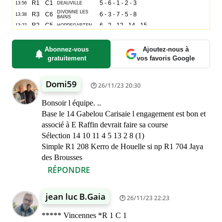
Abonnez-vous
Ajoutez-nous à
gratuitement
vos favoris Google
Domi59
26/11/23 20:30
Bonsoir l équipe. ..
Base le 14 Gabelou Carisaie l engagement est bon et
associé à E Raffin devrait faire sa course
Sélection 14 10 11 4 5 13 2 8 (1)
Simple R1 208 Kerro de Houelle si np R1 704 Jaya
des Brousses
RÉPONDRE
jean luc B.Gaia
26/11/23 22:23
***** Vincennes *R 1 C 1