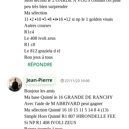
Mon second le 2 GARDE A VOUS connais cet piste
peu très bien surprendre
Ma sélection
11 ▪︎2 ▪︎10 ▪︎5 ▪︎8 ▪︎4▪︎16 ▪︎12 si np le 1 golden visais
Autres courses
R1c4
Le 408 ivoli zeus
R1 c8
Le 812 graziela d el
Bon jeux à tous
RÉPONDRE
Jean-Pierre
27/11/23 10:00
Bonjour les amis
Ma base Quinté le 16 GRANDE DE RANCHY
Avec l'aide de M ABRIVARD peut gagner
Ma sélection Quinté 16 10 15 11 5 14 8 4 (13)
Simple Hors Quinté R1 807 HIRONDELLE FEE
Si NP R1 408 IVOLI ZEUS
Bonne journée à tous