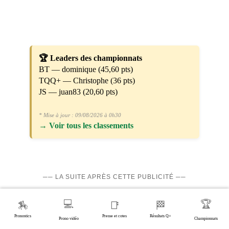
🏆 Leaders des championnats
BT — dominique (45,60 pts)
TQQ+ — Christophe (36 pts)
JS — juan83 (20,60 pts)
* Mise à jour : 09/08/2026 à 0h30
→
Voir tous les classements
── LA SUITE APRÈS CETTE PUBLICITÉ ──
💻
🏆
🏇
📑
🏁
Pronostics
Presse et cotes
Résultats Q+
Prono vidéo
Championnats