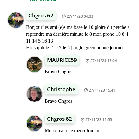
Chgros 62
27/11/23 04:32
Bonjour les ami (e)s ma base le 10 gloire du perche a
reprendre ma dernière minute le 8 mon prono 10 8 4
11 14 5 16 13
Hors quinte r1 c 7 le 5 jungle green bonne journee
MAURICE59
27/11/23 15:04
Bravo Chgros
Christophe
27/11/23 15:49
Bravo Chgros
Chgros 62
27/11/23 15:55
Merci maurice merci Jordan