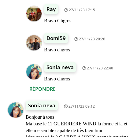
Ray
27/11/23 17:15
Bravo Chgros
Domi59
27/11/23 20:26
Bravo chgros
Sonia neva
27/11/23 22:40
Bravo chgros
RÉPONDRE
Sonia neva
27/11/23 09:12
Bonjour à tous
Ma base le 11 GUERRIERE WIND la forme et la et
elle me semble capable de très bien finir