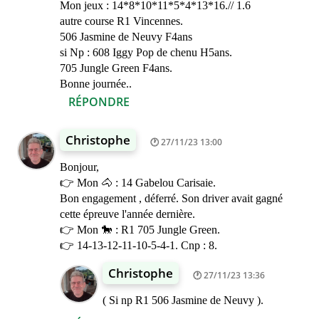
Mon jeux : 14*8*10*11*5*4*13*16.// 1.6
autre course R1 Vincennes.
506 Jasmine de Neuvy F4ans
si Np : 608 Iggy Pop de chenu H5ans.
705 Jungle Green F4ans.
Bonne journée..
RÉPONDRE
Christophe
27/11/23 13:00
Bonjour,
👉 Mon 🐴 : 14 Gabelou Carisaie.
Bon engagement , déferré. Son driver avait gagné
cette épreuve l'année dernière.
👉 Mon 🐎 : R1 705 Jungle Green.
👉 14-13-12-11-10-5-4-1. Cnp : 8.
Christophe
27/11/23 13:36
( Si np R1 506 Jasmine de Neuvy ).