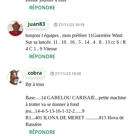
RÉPONDRE
juan83
27/11/23 10:19
bonjour l équipes , mon préférer 11Guerrière Wind
Sur sa lancée. 11 . 10 . 16 . 5 . 14 . 4 . 8 . 13 cc 6 / R
4 C 1 , 9 Vitesse
RÉPONDRE
cobra
27/11/23 10:50
Bjr à tous
Base.....14 GABELOU CARISAIE...petite machine
à trotter va se donner à fond
jeu...14-4-5-13-16-1-12-2......9
R1...401 ILONA DE MERET ...........815 Hova de
Bassière
RÉPONDRE