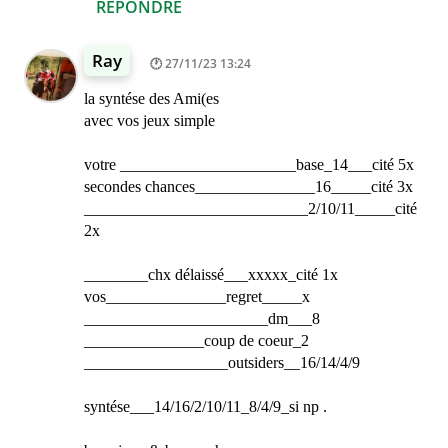
RÉPONDRE
Ray
27/11/23 13:24
la syntése des Ami(es
avec vos jeux simple
votre ______________________base_14___cité 5x
secondes chances_______________16_____cité 3x
____________________________2/10/11_____cité
2x
________chx délaissé___xxxxx_cité 1x
vos_______________regret_____x
_______________________dm___8
_______________coup de coeur_2
__________________outsiders__16/14/4/9
syntése___14/16/2/10/11_8/4/9_si np .