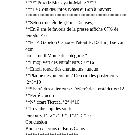
*****Prix de Meslay-du-Maine ****
***Le Coin des Infos Notes et Bon à Savoir:
******************************************
**Selon mon étude::(Paris Courses)
**En 9 ans le favoris de la presse affiche 67% de
réussite :10
**le 14 Gabelou Carisaie: l'atout E. Raffin ,il se voit
4em
pour moi il Monte de catégorie ?
**Emoji vert des entraîneurs :10*16
**Emoji rouge des entraîneurs : aucun
**Plaqué des antérieurs / Déferré des postérieurs
:2*3*10
***Ferré des antérieurs / Déferré des postérieurs :12
**Ferré :aucun
**N° écart Tiercé:1*2*4*16
**Les plus rapides sur le
parcours:3*12*5*10*11*2*15*16
Conclusion :
Bon Jeux à vous.et Bons Gains.