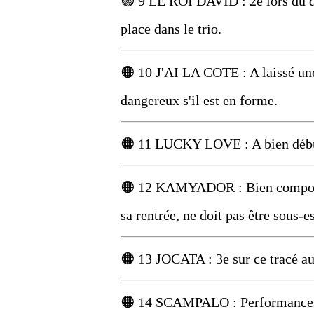
🟢 9 LE ROI DAVID : 2e lors du der
place dans le trio.
🟠 10 J'AI LA COTE : A laissé une
dangereux s'il est en forme.
🟠 11 LUCKY LOVE : A bien débuté 
🟠 12 KAMYADOR : Bien comporté 
sa rentrée, ne doit pas être sous-e
🟠 13 JOCATA : 3e sur ce tracé au 
🟠 14 SCAMPALO : Performances en