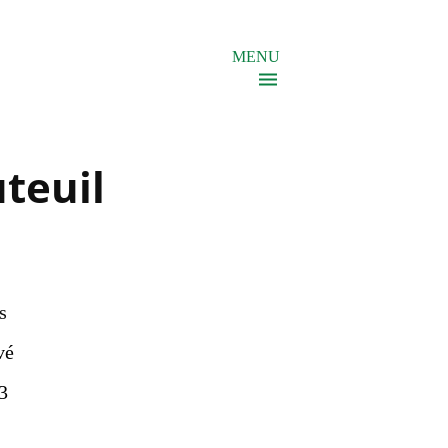
MENU
teuil
s
vé
 3