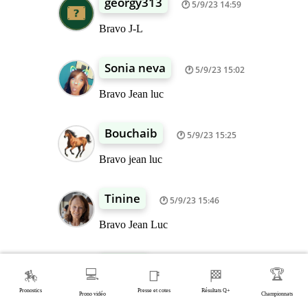
georgy313
5/9/23 14:59
Bravo J-L
Sonia neva
5/9/23 15:02
Bravo Jean luc
Bouchaib
5/9/23 15:25
Bravo jean luc
Tinine
5/9/23 15:46
Bravo Jean Luc
Patrice
5/9/23 16:19
💻
🏆
🏇
📑
🏁
Bravo jean luc
Pronostics
Presse et cotes
Résultats Q+
Prono vidéo
Championnats