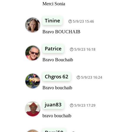
Merci Sonia
Tinine
5/9/23 15:46
Bravo BOUCHAIB
Patrice
5/9/23 16:18
Bravo Bouchaib
Chgros 62
5/9/23 16:24
Bravo bouchaib
juan83
5/9/23 17:29
bravo bouchaib