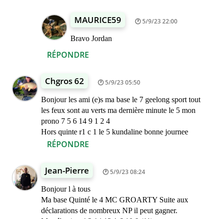
MAURICE59
5/9/23 22:00
Bravo Jordan
RÉPONDRE
Chgros 62
5/9/23 05:50
Bonjour les ami (e)s ma base le 7 geelong sport tout
les feux sont au verts ma dernière minute le 5 mon
prono 7 5 6 14 9 1 2 4
Hors quinte r1 c 1 le 5 kundaline bonne journee
RÉPONDRE
Jean-Pierre
5/9/23 08:24
Bonjour l à tous
Ma base Quinté le 4 MC GROARTY Suite aux
déclarations de nombreux NP il peut gagner.