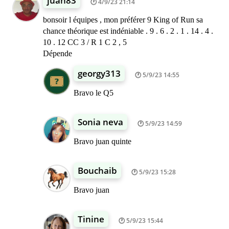
juan83
4/9/23 21:14
bonsoir l équipes , mon préférer 9 King of Run sa
chance théorique est indéniable . 9 . 6 . 2 . 1 . 14 . 4 .
10 . 12 CC 3 / R 1 C 2 , 5
Dépende
georgy313
5/9/23 14:55
Bravo le Q5
Sonia neva
5/9/23 14:59
Bravo juan quinte
Bouchaib
5/9/23 15:28
Bravo juan
Tinine
5/9/23 15:44