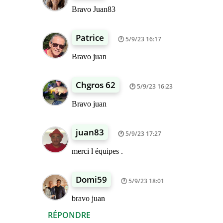
Bravo Juan83
Patrice
5/9/23 16:17
Bravo juan
Chgros 62
5/9/23 16:23
Bravo juan
juan83
5/9/23 17:27
merci l équipes .
Domi59
5/9/23 18:01
bravo juan
RÉPONDRE