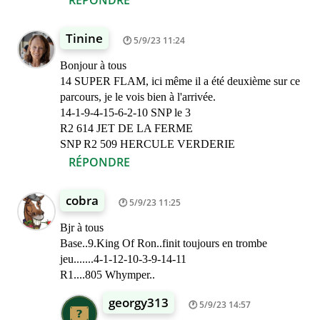
Tinine
5/9/23 11:24
Bonjour à tous
14 SUPER FLAM, ici même il a été deuxième sur ce
parcours, je le vois bien à l'arrivée.
14-1-9-4-15-6-2-10 SNP le 3
R2 614 JET DE LA FERME
SNP R2 509 HERCULE VERDERIE
RÉPONDRE
cobra
5/9/23 11:25
Bjr à tous
Base..9.King Of Ron..finit toujours en trombe
jeu.......4-1-12-10-3-9-14-11
R1....805 Whymper..
georgy313
5/9/23 14:57