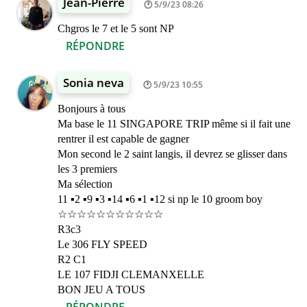
Jean-Pierre
5/9/23 08:26
Chgros le 7 et le 5 sont NP
RÉPONDRE
Sonia neva
5/9/23 10:55
Bonjours à tous
Ma base le 11 SINGAPORE TRIP même si il fait une
rentrer il est capable de gagner
Mon second le 2 saint langis, il devrez se glisser dans
les 3 premiers
Ma sélection
11 ▪︎2 ▪︎9 ▪︎3 ▪︎14 ▪︎6 ▪︎1 ▪︎12 si np le 10 groom boy
☆☆☆☆☆☆☆☆☆☆☆
R3c3
Le 306 FLY SPEED
R2 C1
LE 107 FIDJI CLEMANXELLE
BON JEU A TOUS
RÉPONDRE