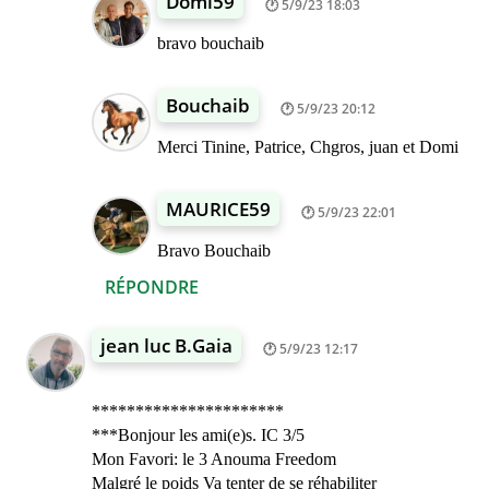
Domi59
5/9/23 18:03
bravo bouchaib
Bouchaib
5/9/23 20:12
Merci Tinine, Patrice, Chgros, juan et Domi
MAURICE59
5/9/23 22:01
Bravo Bouchaib
RÉPONDRE
jean luc B.Gaia
5/9/23 12:17
**********************
***Bonjour les ami(e)s. IC 3/5
Mon Favori: le 3 Anouma Freedom
Malgré le poids Va tenter de se réhabiliter