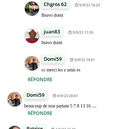
Chgros 62
5/9/23 16:23
Bravo domi
juan83
5/9/23 17:26
bravo domi
Domi59
5/9/23 18:01
cc merci les z amis es
RÉPONDRE
Domi59
4/9/23 20:47
beaucoup de non partant 5 7 8 13 16 ....
RÉPONDRE
Patrice