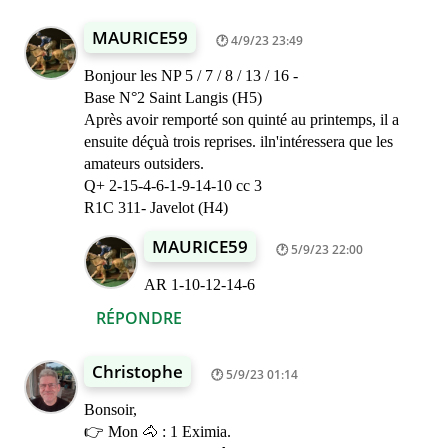
MAURICE59
4/9/23 23:49
Bonjour les NP 5 / 7 / 8 / 13 / 16 -
Base N°2 Saint Langis (H5)
Après avoir remporté son quinté au printemps, il a
ensuite déçuà trois reprises. iln'intéressera que les
amateurs outsiders.
Q+ 2-15-4-6-1-9-14-10 cc 3
R1C 311- Javelot (H4)
MAURICE59
5/9/23 22:00
AR 1-10-12-14-6
RÉPONDRE
Christophe
5/9/23 01:14
Bonsoir,
👉 Mon 🐴 : 1 Eximia.