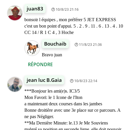
juan83
10/8/23 21:16
bonsoir l équipes , mon préférer 5 JET EXPRESS
c'est un bon point d'appui. 5 . 2 . 9 . 11 . 6 . 13 . 4 . 10
CC 14 / R 1 C 4 , 3 Hoche
Bouchaib
11/8/23 21:36
Bravo juan
RÉPONDRE
jean luc B.Gaia
10/8/23 22:14
***Bonjour les ami(e)s. IC3/5
Mon Favori: le 1 Icone de l'Iton
a maintenant deux courses dans les jambes
Bonne droitière avec une 3e place sur ce parcours. A
ne pas Négliger.
**Ma Dernière Minute: le.13 Je Me Souviens
malgré sa position en seconde ligne, elle doit pouvoir