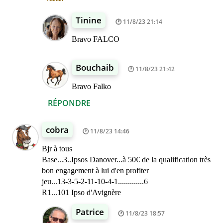
Tinine
11/8/23 21:14
Bravo FALCO
Bouchaib
11/8/23 21:42
Bravo Falko
RÉPONDRE
cobra
11/8/23 14:46
Bjr à tous
Base...3..Ipsos Danover...à 50€ de la qualification très
bon engagement à lui d'en profiter
jeu...13-3-5-2-11-10-4-1.............6
R1...101 Ipso d'Avignère
Patrice
11/8/23 18:57