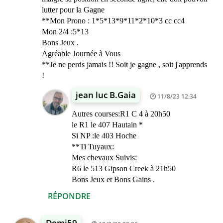
lutter pour la Gagne
**Mon Prono : 1*5*13*9*11*2*10*3 cc cc4
Mon 2/4 :5*13
Bons Jeux .
Agréable Journée à Vous
**Je ne perds jamais !! Soit je gagne , soit j'apprends
!
jean luc B.Gaia
11/8/23 12:34
Autres courses:R1 C 4 à 20h50
le R1 le 407 Hautain *
Si NP :le 403 Hoche
**Ti Tuyaux:
Mes chevaux Suivis:
R6 le 513 Gipson Creek à 21h50
Bons Jeux et Bons Gains .
RÉPONDRE
Domi59