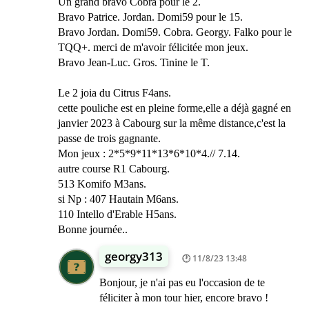
Un grand bravo Cobra pour le 2.
Bravo Patrice. Jordan. Domi59 pour le 15.
Bravo Jordan. Domi59. Cobra. Georgy. Falko pour le
TQQ+. merci de m'avoir félicitée mon jeux.
Bravo Jean-Luc. Gros. Tinine le T.
Le 2 joia du Citrus F4ans.
cette pouliche est en pleine forme,elle a déjà gagné en
janvier 2023 à Cabourg sur la même distance,c'est la
passe de trois gagnante.
Mon jeux : 2*5*9*11*13*6*10*4.// 7.14.
autre course R1 Cabourg.
513 Komifo M3ans.
si Np : 407 Hautain M6ans.
110 Intello d'Erable H5ans.
Bonne journée..
georgy313
11/8/23 13:48
Bonjour, je n'ai pas eu l'occasion de te
féliciter à mon tour hier, encore bravo !