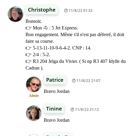
Christophe
11/8/23 01:32
Bonsoir,
👉 Mon 🐴 : 5 Jet Express.
Bon engagement. Même s'il n'est pas déferré, il doit
faire sa course.
👉 5-13-11-10-9-6-4-2. CNP : 14.
👉 2/4 : 5-2.
👉 R3 204 Jelga du Vivier. ( Si np R3 407 Idylle du
Cadran ).
Patrice
11/8/23 21:07
Bravo Jordan
Admin
Tinine
11/8/23 21:12
Bravo Jordan