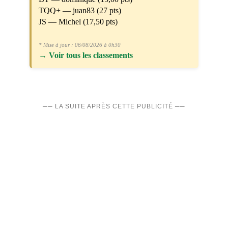
TQQ+ — juan83 (27 pts)
JS — Michel (17,50 pts)
* Mise à jour : 06/08/2026 à 0h30
→
Voir tous les classements
── LA SUITE APRÈS CETTE PUBLICITÉ ──