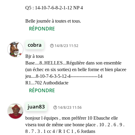
Q5 : 14-10-7-6-8-2-1-12 NP 4
Belle journée à toutes et tous.
RÉPONDRE
cobra
14/8/23 11:52
Bjr à tous
Base....8..HELLES...Régulière dans son ensemble
(un échec en six sorties) en belle forme et bien placee
jeu....8-10-7-6-3-5-12-4------------------14
R1...702 Authodidacte
RÉPONDRE
juan83
14/8/23 11:56
bonjour l équipes , mon préférer 10 Ebauche elle
visera tout de même une bonne place . 10 . 2 . 6 . 9 .
8 . 7 . 3 . 1 cc 4 / R 1 C 1 , 6 Jordans