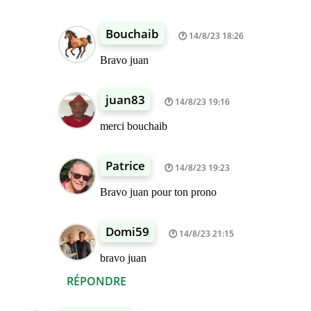
Bouchaib
14/8/23 18:26
Bravo juan
juan83
14/8/23 19:16
merci bouchaib
Patrice
14/8/23 19:23
Bravo juan pour ton prono
Domi59
14/8/23 21:15
bravo juan
RÉPONDRE