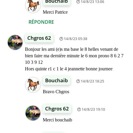
Bouchaib
14/8/23 13:06
Merci Patrice
RÉPONDRE
Chgros 62
14/8/23 05:38
Bonjour les ami (e)s ma base le 8 helles venant de
bien faire ma dernière minute le 6 mon prono 8 6 2 7
10 3 9 12
Hors quinte r1 c 1 le 4 jeannette bonne journee
Bouchaib
14/8/23 18:25
Bravo Chgros
Chgros 62
14/8/23 19:10
Merci bouchaib