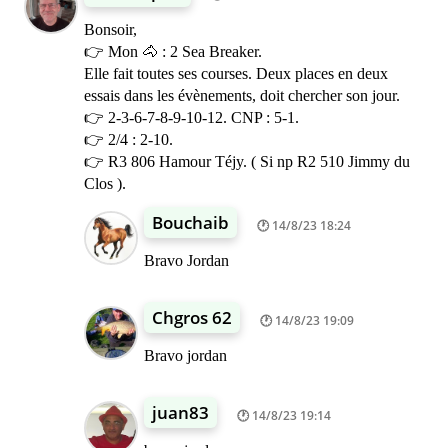
Bonsoir,
👉 Mon 🐴 : 2 Sea Breaker.
Elle fait toutes ses courses. Deux places en deux
essais dans les évènements, doit chercher son jour.
👉 2-3-6-7-8-9-10-12. CNP : 5-1.
👉 2/4 : 2-10.
👉 R3 806 Hamour Téjy. ( Si np R2 510 Jimmy du
Clos ).
Bouchaib
14/8/23 18:24
Bravo Jordan
Chgros 62
14/8/23 19:09
Bravo jordan
juan83
14/8/23 19:14