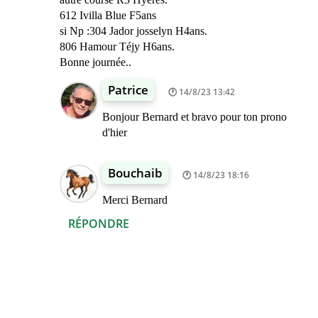
612 Ivilla Blue F5ans
si Np :304 Jador josselyn H4ans.
806 Hamour Téjy H6ans.
Bonne journée..
Patrice
14/8/23 13:42
Bonjour Bernard et bravo pour ton prono
d'hier
Bouchaib
14/8/23 18:16
Merci Bernard
RÉPONDRE