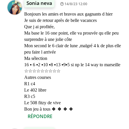
Sonia neva
14/8/23 12:00
Bonjours les amies et bravos aux gagnants d hier
Je suis de retour après de belle vacances
Que j ai profitée,
Ma base le 16 one point, elle va prouvée qu elle peu
surprendre à une jolie côte
Mon second le 6 clair de lune ,malgré 4 k de plus elle
peu faire l arrivée
Ma sélection
16 ▪︎ 6 ▪︎2 ▪︎10 ▪︎8 ▪︎13 ▪︎9▪︎5 si np le 14 way to marseille
☆☆☆☆☆☆☆☆☆
Autres courses
R1 c4
Le 402 libre
R3 c5
Le 508 fitzy de vive
Bon jeu à tous 🍀 🍀 🍀 🍀
RÉPONDRE