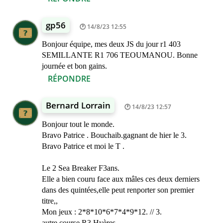
gp56
14/8/23 12:55
Bonjour équipe, mes deux JS du jour r1 403
SEMILLANTE R1 706 TEOUMANOU. Bonne
journée et bon gains.
RÉPONDRE
Bernard Lorrain
14/8/23 12:57
Bonjour tout le monde.
Bravo Patrice . Bouchaib.gagnant de hier le 3.
Bravo Patrice et moi le T .
Le 2 Sea Breaker F3ans.
Elle a bien couru face aux mâles ces deux derniers
dans des quintées,elle peut renporter son premier
titre,,
Mon jeux : 2*8*10*6*7*4*9*12. // 3.
autre course R3 Hyères.