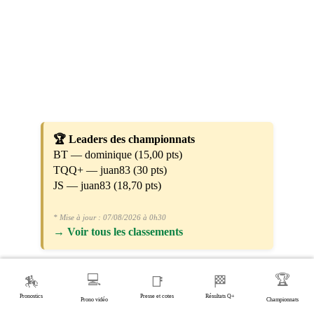
🏆 Leaders des championnats
BT — dominique (15,00 pts)
TQQ+ — juan83 (30 pts)
JS — juan83 (18,70 pts)
* Mise à jour : 07/08/2026 à 0h30
→
Voir tous les classements
💻
🏆
🏇
📑
🏁
Pronostics
Presse et cotes
Résultats Q+
Prono vidéo
Championnats
── LA SUITE APRÈS CETTE PUBLICITÉ ──