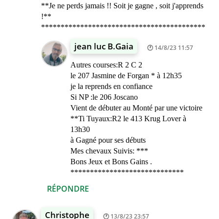
**Je ne perds jamais !! Soit je gagne , soit j'apprends
!**
******************************************
jean luc B.Gaia
14/8/23 11:57
Autres courses:R 2 C 2
le 207 Jasmine de Forgan * à 12h35
je la reprends en confiance
Si NP :le 206 Joscano
Vient de débuter au Monté par une victoire
**Ti Tuyaux:R2 le 413 Krug Lover à
13h30
à Gagné pour ses débuts
Mes chevaux Suivis: ***
Bons Jeux et Bons Gains .
*****************************
RÉPONDRE
Christophe
13/8/23 23:57