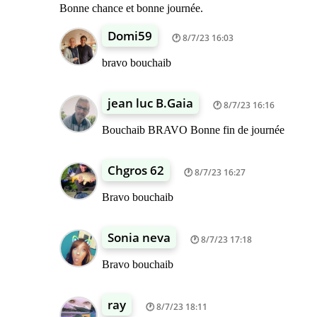
Bonne chance et bonne journée.
Domi59
8/7/23 16:03
bravo bouchaib
jean luc B.Gaia
8/7/23 16:16
Bouchaib BRAVO Bonne fin de journée
Chgros 62
8/7/23 16:27
Bravo bouchaib
Sonia neva
8/7/23 17:18
Bravo bouchaib
ray
8/7/23 18:11