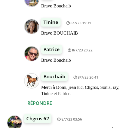
Bravo Bouchaib
Tinine
8/7/23 19:31
Bravo BOUCHAIB
Patrice
8/7/23 20:22
Bravo Bouchaib
Bouchaib
8/7/23 20:41
Merci à Domi, jean luc, Chgros, Sonia, ray,
Tinine et Patrice.
RÉPONDRE
Chgros 62
8/7/23 03:56