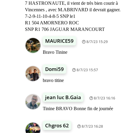
7 HASTRONAUTE, il vient de très bien courir à
Vincennes , avec M.ABRIVARD il devrait gagner.
7-2-9-11-10-4-8-5 SNP le1
R1 504 AMORNERO ROC
SNP R1 706 JAGUAR MARANCOURT
MAURICE59
8/7/23 15:29
Bravo Tinine
Domi59
8/7/23 15:57
bravo titine
jean luc B.Gaia
8/7/23 16:16
Tinine BRAVO Bonne fin de journée
Chgros 62
8/7/23 16:28