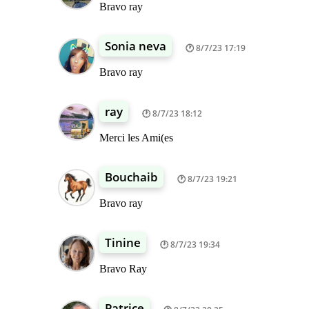
Bravo ray
Sonia neva
8/7/23 17:19
Bravo ray
ray
8/7/23 18:12
Merci les Ami(es
Bouchaib
8/7/23 19:21
Bravo ray
Tinine
8/7/23 19:34
Bravo Ray
Patrice