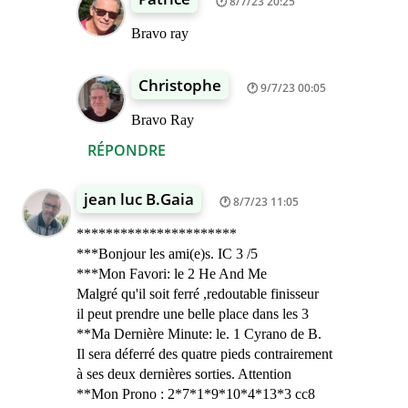
8/7/23 20:25
Bravo ray
Christophe
9/7/23 00:05
Bravo Ray
RÉPONDRE
jean luc B.Gaia
8/7/23 11:05
**********************
***Bonjour les ami(e)s. IC 3 /5
***Mon Favori: le 2 He And Me
Malgré qu'il soit ferré ,redoutable finisseur
il peut prendre une belle place dans les 3
**Ma Dernière Minute: le. 1 Cyrano de B.
Il sera déferré des quatre pieds contrairement
à ses deux dernières sorties. Attention
**Mon Prono : 2*7*1*9*10*4*13*3 cc8