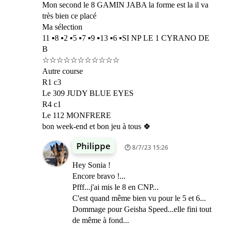
Mon second le 8 GAMIN JABA la forme est la il va
très bien ce placé
Ma sélection
11 ▪︎8 ▪︎2 ▪︎5 ▪︎7 ▪︎9 ▪︎13 ▪︎6 ▪︎SI NP LE 1 CYRANO DE
B
☆☆☆☆☆☆☆☆☆☆☆
Autre course
R1 c3
Le 309 JUDY BLUE EYES
R4 c1
Le 112 MONFRERE
bon week-end et bon jeu à tous 🍀
Philippe
8/7/23 15:26
Hey Sonia !
Encore bravo !...
Pfff...j'ai mis le 8 en CNP...
C'est quand même bien vu pour le 5 et 6...
Dommage pour Geisha Speed...elle fini tout
de même à fond...