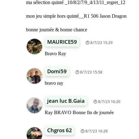
ma sélection quinté _10/8/2/7/9_4/13/11_regret_12
mon jeu simple hors quinté__R1 506 Jason Dragon
bonne journée & bonne chance
MAURICE59
8/7/23 15:29
Bravo Ray
Domi59
8/7/23 15:58
bravo ray
jean luc B.Gaia
8/7/23 16:20
Ray BRAVO Bonne fin de journée
Chgros 62
8/7/23 16:28