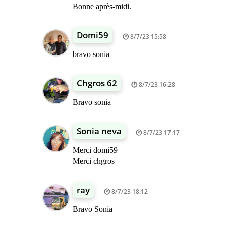
Bonne après-midi.
Domi59
8/7/23 15:58
bravo sonia
Chgros 62
8/7/23 16:28
Bravo sonia
Sonia neva
8/7/23 17:17
Merci domi59
Merci chgros
ray
8/7/23 18:12
Bravo Sonia