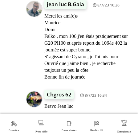
jean luc B.Gaia
8/7/23 16:26
Merci les ami(e)s
Maurice
Domi
Falko , mon 106 j'en étais pratiquement sur
G20 Pl100 et aprés report du 106/le 402 la
journée est super bonne.
S' agissant de Cyrano , je l'ai mis pour
Ouvrié que j'aime bien , je recherche
toujours un peu la côte
Bonne fin de journée
Chgros 62
8/7/23 16:34
Bravo Jean luc
💻
🏆
Sonia neva
🏇
📑
🏁
8/7/23 17:17
Pronostics
Presse et cotes
Résultats Q+
Prono vidéo
Championnats
Bravo Jean luc