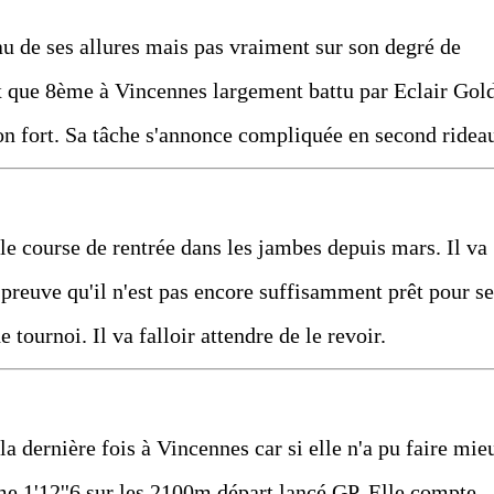
eau de ses allures mais pas vraiment sur son degré de
ux que 8ème à Vincennes largement battu par Eclair Gol
son fort. Sa tâche s'annonce compliquée en second ridea
ule course de rentrée dans les jambes depuis mars. Il va
, preuve qu'il n'est pas encore suffisamment prêt pour se
 tournoi. Il va falloir attendre de le revoir.
la dernière fois à Vincennes car si elle n'a pu faire mie
e 1'12''6 sur les 2100m départ lancé GP. Elle compte