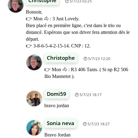
Christophe
5/7/23 02:25
Bonsoir,
👉 Mon 🐴 : 3 Just Lovely.
Bien placé en première ligne, c'est dans le trio ou
distancé. Espérons que son driver fera attention dés le
départ.
👉 3-8-6-5-4-2-15-14. CNP : 12.
Christophe
5/7/23 12:20
👉 Mon 🐴 : R3 406 Tanis. ( Si np R2 506
Ilio Mannetot ).
Domi59
5/7/23 18:17
bravo jordan
Sonia neva
5/7/23 18:27
Bravo Jordan