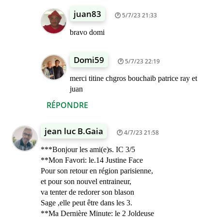
juan83
5/7/23 21:33
bravo domi
Domi59
5/7/23 22:19
merci titine chgros bouchaib patrice ray et
juan
RÉPONDRE
jean luc B.Gaia
4/7/23 21:58
***Bonjour les ami(e)s. IC 3/5
**Mon Favori: le.14 Justine Face
Pour son retour en région parisienne,
et pour son nouvel entraineur,
va tenter de redorer son blason
Sage ,elle peut être dans les 3.
**Ma Dernière Minute: le 2 Joldeuse