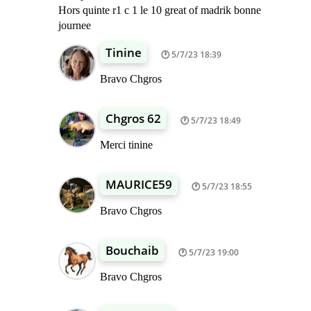
Hors quinte r1 c 1 le 10 great of madrik bonne
journee
Tinine
5/7/23 18:39
Bravo Chgros
Chgros 62
5/7/23 18:49
Merci tinine
MAURICE59
5/7/23 18:55
Bravo Chgros
Bouchaib
5/7/23 19:00
Bravo Chgros