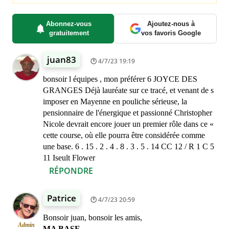
Abonnez-vous
Ajoutez-nous à
gratuitement
vos favoris Google
juan83
4/7/23 19:19
bonsoir l équipes , mon préférer 6 JOYCE DES
GRANGES Déjà lauréate sur ce tracé, et venant de s
imposer en Mayenne en pouliche sérieuse, la
pensionnaire de l'énergique et passionné Christopher
Nicole devrait encore jouer un premier rôle dans ce «
cette course, où elle pourra être considérée comme
une base. 6 . 15 . 2 . 4 . 8 . 3 . 5 . 14 CC 12 / R 1 C 5
11 Iseult Flower
RÉPONDRE
Patrice
4/7/23 20:59
Bonsoir juan, bonsoir les amis,
Admin
MA BASE