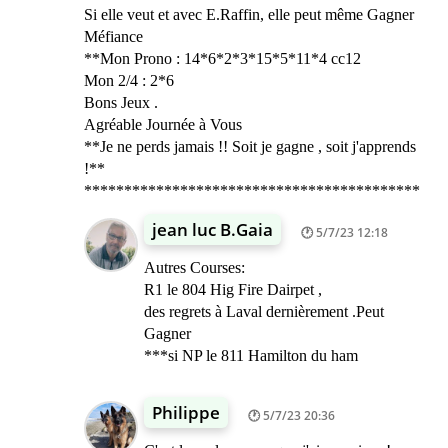
Si elle veut et avec E.Raffin, elle peut même Gagner
Méfiance
**Mon Prono : 14*6*2*3*15*5*11*4 cc12
Mon 2/4 : 2*6
Bons Jeux .
Agréable Journée à Vous
**Je ne perds jamais !! Soit je gagne , soit j'apprends
!**
******************************************
jean luc B.Gaia
5/7/23 12:18
Autres Courses:
R1 le 804 Hig Fire Dairpet ,
des regrets à Laval dernièrement .Peut
Gagner
***si NP le 811 Hamilton du ham
Philippe
5/7/23 20:36