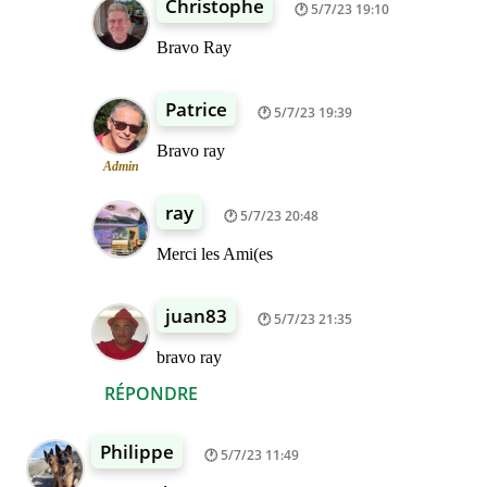
Christophe
5/7/23 19:10
Bravo Ray
Patrice
5/7/23 19:39
Bravo ray
Admin
ray
5/7/23 20:48
Merci les Ami(es
juan83
5/7/23 21:35
bravo ray
RÉPONDRE
Philippe
5/7/23 11:49