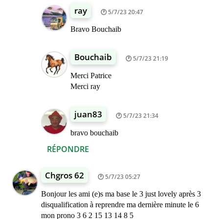
ray
5/7/23 20:47
Bravo Bouchaib
Bouchaib
5/7/23 21:19
Merci Patrice
Merci ray
juan83
5/7/23 21:34
bravo bouchaib
RÉPONDRE
Chgros 62
5/7/23 05:27
Bonjour les ami (e)s ma base le 3 just lovely après 3
disqualification à reprendre ma dernière minute le 6
mon prono 3 6 2 15 13 14 8 5