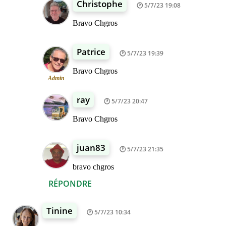
Christophe
5/7/23 19:08
Bravo Chgros
Patrice
5/7/23 19:39
Bravo Chgros
Admin
ray
5/7/23 20:47
Bravo Chgros
juan83
5/7/23 21:35
bravo chgros
RÉPONDRE
Tinine
5/7/23 10:34