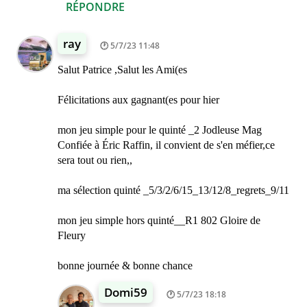
RÉPONDRE
ray
5/7/23 11:48
Salut Patrice ,Salut les Ami(es
Félicitations aux gagnant(es pour hier
mon jeu simple pour le quinté _2 Jodleuse Mag
Confiée à Éric Raffin, il convient de s'en méfier,ce
sera tout ou rien,,
ma sélection quinté _5/3/2/6/15_13/12/8_regrets_9/11
mon jeu simple hors quinté__R1 802 Gloire de
Fleury
bonne journée & bonne chance
Domi59
5/7/23 18:18