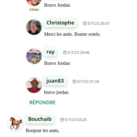
Bravo Jordan
Admin
Christophe
5/7/23 20:37
Merci les amis. Bonne soirée.
ray
5/7/23 20:46
Bravo Jordan
juan83
5/7/23 21:34
bravo jordan
RÉPONDRE
Bouchaib
5/7/23 03:25
Bonjour les amis,