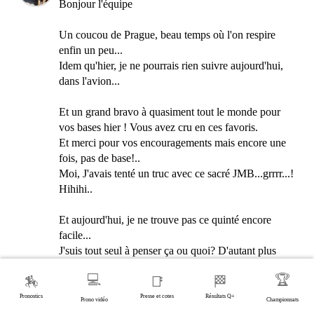
Bonjour l'équipe
Un coucou de Prague, beau temps où l'on respire
enfin un peu...
Idem qu'hier, je ne pourrais rien suivre aujourd'hui,
dans l'avion...
Et un grand bravo à quasiment tout le monde pour
vos bases hier ! Vous avez cru en ces favoris.
Et merci pour vos encouragements mais encore une
fois, pas de base!..
Moi, J'avais tenté un truc avec ce sacré JMB...grrrr...!
Hihihi..
Et aujourd'hui, je ne trouve pas ce quinté encore
facile...
J'suis tout seul à penser ça ou quoi? D'autant plus
qu'on a choisi cette course car pas assez de partants
💻
🏆
🏇
📑
🏁
dans le prix F.Lecellier où il va être sympa de voir la
bataille finale...dont mon jeu simple...
Pronostics
Presse et cotes
Résultats Q+
Prono vidéo
Championnats