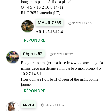
longtemps patienté. il a sa place!
Q+ 4-5-7-10-2-16-8-14 (1)
R1 C 305 Inattendu (H7)
MAURICE59
31/7/23 22:15
AR 11-7-16-12-4
RÉPONDRE
Chgros 62
31/7/23 07:22
Bonjour les ami (e)s ma base le 4 woodstock city n'a
jamais déçu ma dernière minute le 5 mon prono 4 5
10 2 7 14 6 1
Hors quinte r1 c 1 le 11 Queen of the night bonne
journee
RÉPONDRE
cobra
31/7/23 11:37