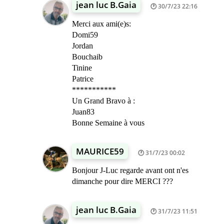
jean luc B.Gaia
30/7/23 22:16
Merci aux ami(e)s:
Domi59
Jordan
Bouchaib
Tinine
Patrice
***********
Un Grand Bravo à :
Juan83
Bonne Semaine à vous
MAURICE59
31/7/23 00:02
Bonjour J-Luc regarde avant ont n'es
dimanche pour dire MERCI ???
jean luc B.Gaia
31/7/23 11:51