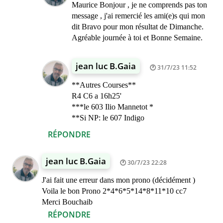
Maurice Bonjour , je ne comprends pas ton
message , j'ai remercié les ami(e)s qui mon
dit Bravo pour mon résultat de Dimanche.
Agréable journée à toi et Bonne Semaine.
jean luc B.Gaia
31/7/23 11:52
**Autres Courses**
R4 C6 a 16h25'
***le 603 Ilio Mannetot *
**Si NP: le 607 Indigo
RÉPONDRE
jean luc B.Gaia
30/7/23 22:28
J'ai fait une erreur dans mon prono (décidément )
Voila le bon Prono 2*4*6*5*14*8*11*10 cc7
Merci Bouchaib
RÉPONDRE