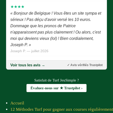
« Bonjour de Belgique ! Vous êtes un site sympa et
sérieux ! Pas déçu d'avoir versé les 10 euros.
Dommage que les pronos de Patrice
n'apparaissent pas plus clairement ! Ou alors, c'est
moi qui deviens vieux (lol) ! Bien cordialement,
Joseph P. »
Joseph P. — juillet 2026
★★★★★
« Bonjour Patrice, Tout d'abord je vous remercie
Voir tous les avis →
✓ Avis vérifiés Trustpilot
d'avoir eu l'idée de créer ce site combien important
pour les joueurs et les pronostiqueurs. Un grand
merci à tous les membres du site qui, chaque jour,
Satisfait de Turf JeuSimple ?
nous proposent des pronostics fiables. Prompt
Évaluez-nous sur ★ Trustpilot ›
rétablissement à Jean Luc ! Vous êtes tous sympas
et adorables »
Accueil
Pierre C.D. — juin 2026
12 Méthodes Turf pour gagner aux courses régulièrement