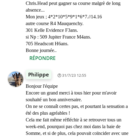
Chris.Head peut gagner sa course malgrè de long
absence...
Mon jeux ; 4*2*10*5*9*1*6*7.//14.16
autre course R4 Mauquenchy.
301 Kelle Evidence F3ans.
si Np : 509 Jupiter France M4ans.
705 Headscott H6ans.
Bonne journée..
RÉPONDRE
Philippe
31/7/23 12:55
Bonjour l'équipe
Encore un grand merci à tous hier pour m'avoir
souhaité un bon anniversaire.
On ne se connaît certes pas, et pourtant la sensation a
été des plus agréables !
Cela me fait même réfléchir à se retrouver tous un
week-end, pourquoi pas chez moi dans la baie de
Somme, et si de plus, cela pouvait coïncider avec une