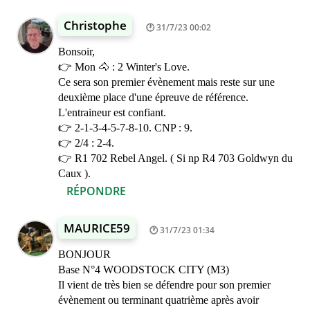
Christophe
31/7/23 00:02
Bonsoir,
👉 Mon 🐴 : 2 Winter's Love.
Ce sera son premier évènement mais reste sur une
deuxième place d'une épreuve de référence.
L'entraineur est confiant.
👉 2-1-3-4-5-7-8-10. CNP : 9.
👉 2/4 : 2-4.
👉 R1 702 Rebel Angel. ( Si np R4 703 Goldwyn du
Caux ).
RÉPONDRE
MAURICE59
31/7/23 01:34
BONJOUR
Base N°4 WOODSTOCK CITY (M3)
Il vient de très bien se défendre pour son premier
évènement ou terminant quatrième après avoir