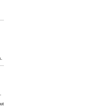
s.
.
ut