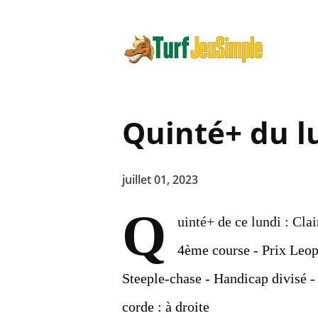
Quinté+ du lu
juillet 01, 2023
Q
uinté+ de ce lundi : Cla
4ème course - Prix Leop
Steeple-chase - Handicap divisé -
corde : à droite