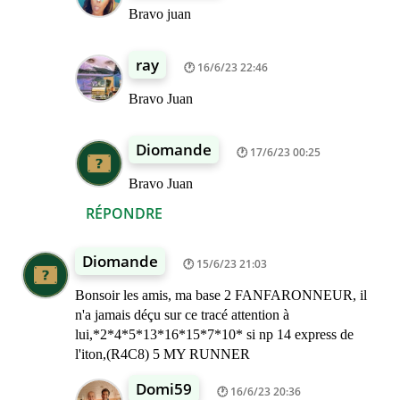
Bravo juan
ray
16/6/23 22:46
Bravo Juan
Diomande
17/6/23 00:25
Bravo Juan
RÉPONDRE
Diomande
15/6/23 21:03
Bonsoir les amis, ma base 2 FANFARONNEUR, il
n'a jamais déçu sur ce tracé attention à
lui,*2*4*5*13*16*15*7*10* si np 14 express de
l'iton,(R4C8) 5 MY RUNNER
Domi59
16/6/23 20:36