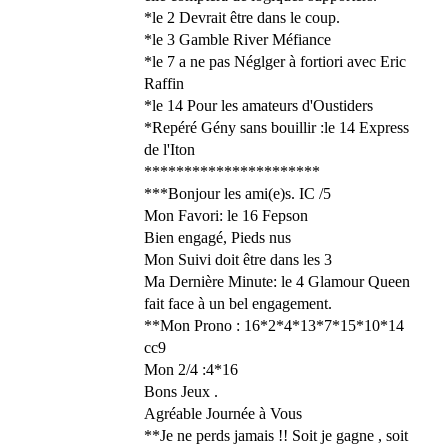
*le 2 Devrait être dans le coup.
*le 3 Gamble River Méfiance
*le 7 a ne pas Néglger à fortiori avec Eric
Raffin
*le 14 Pour les amateurs d'Oustiders
*Repéré Gény sans bouillir :le 14 Express
de l'Iton
**********************
***Bonjour les ami(e)s. IC /5
Mon Favori: le 16 Fepson
Bien engagé, Pieds nus
Mon Suivi doit être dans les 3
Ma Dernière Minute: le 4 Glamour Queen
fait face à un bel engagement.
**Mon Prono : 16*2*4*13*7*15*10*14
cc9
Mon 2/4 :4*16
Bons Jeux .
Agréable Journée à Vous
**Je ne perds jamais !! Soit je gagne , soit