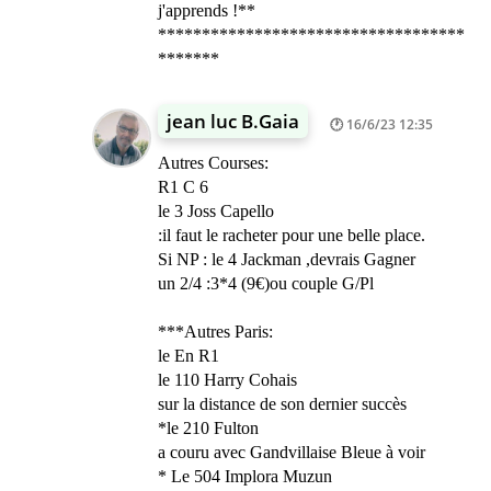
j'apprends !**
***********************************
*******
jean luc B.Gaia
16/6/23 12:35
Autres Courses:
R1 C 6
le 3 Joss Capello
:il faut le racheter pour une belle place.
Si NP : le 4 Jackman ,devrais Gagner
un 2/4 :3*4 (9€)ou couple G/Pl
***Autres Paris:
le En R1
le 110 Harry Cohais
sur la distance de son dernier succès
*le 210 Fulton
a couru avec Gandvillaise Bleue à voir
* Le 504 Implora Muzun