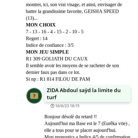
montrer, ici, son vrai visage, et ainsi, envisager de
battre la grandissime favorite, GEISHA SPEED
(13)...
MON CHOIX
7 - 13 - 16 - 4 - 15 - 2 - 10 - 5
Regret : 14
Indice de confiance : 3/5
MON JEU SIMPLE
R1 309 GOLIATH DU CAUX
Il semble avoir les moyens de se racheter de son
dernier faux pas dans ce lot.
Si np : R1 814 FILOU DE PAM
ZIDA Abdoul saÿd la limite du
turf
16/6/23 18:15
Bonjour désolé du retard !!
Aujourd'hui ma Base est le 7 (Eurêka vrie) ,
elle a tous pour se placer aujourd'hui.
Mon pronostics a Indice 4/5 de confirmation