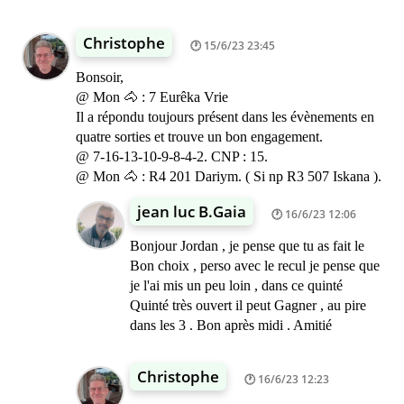
Christophe
15/6/23 23:45
Bonsoir,
@ Mon 🐴 : 7 Eurêka Vrie
Il a répondu toujours présent dans les évènements en
quatre sorties et trouve un bon engagement.
@ 7-16-13-10-9-8-4-2. CNP : 15.
@ Mon 🐴 : R4 201 Dariym. ( Si np R3 507 Iskana ).
jean luc B.Gaia
16/6/23 12:06
Bonjour Jordan , je pense que tu as fait le
Bon choix , perso avec le recul je pense que
je l'ai mis un peu loin , dans ce quinté
Quinté très ouvert il peut Gagner , au pire
dans les 3 . Bon après midi . Amitié
Christophe
16/6/23 12:23