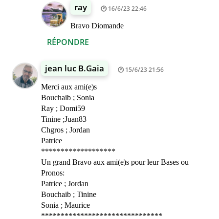
ray
16/6/23 22:46
Bravo Diomande
RÉPONDRE
jean luc B.Gaia
15/6/23 21:56
Merci aux ami(e)s
Bouchaib ; Sonia
Ray ; Domi59
Tinine ;Juan83
Chgros ; Jordan
Patrice
*******************
Un grand Bravo aux ami(e)s pour leur Bases ou
Pronos:
Patrice ; Jordan
Bouchaib ; Tinine
Sonia ; Maurice
*******************************