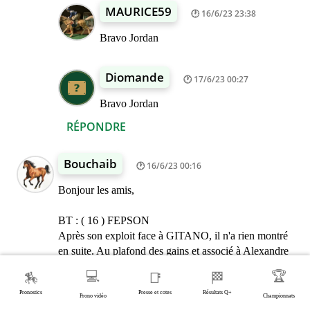
MAURICE59
16/6/23 23:38
Bravo Jordan
Diomande
17/6/23 00:27
Bravo Jordan
RÉPONDRE
Bouchaib
16/6/23 00:16
Bonjour les amis,
BT : ( 16 ) FEPSON
Après son exploit face à GITANO, il n'a rien montré
en suite. Au plafond des gains et associé à Alexandre
Abrivard, il peut lutter pour participer à l'emballage
💻
🏆
🏇
📑
🏁
final.
Pronostics
Presse et cotes
Résultats Q+
Prono vidéo
Championnats