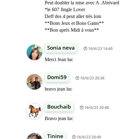
Peut doubler la mise avec A .Abrivard
*le 607 Jingle Lover
Deff des 4 peut aller très loin
**Bons Jeux et Bons Gains**
**Bon aprés Midi à vous**
Sonia neva
16/6/23 14:40
Merci Jean luc
Domi59
16/6/23 20:36
bravo jean luc
Bouchaib
16/6/23 20:48
Bravo jean luc
Tinine
16/6/23 20:49