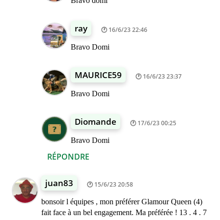
Bravo domi
ray
16/6/23 22:46
Bravo Domi
MAURICE59
16/6/23 23:37
Bravo Domi
Diomande
17/6/23 00:25
Bravo Domi
RÉPONDRE
juan83
15/6/23 20:58
bonsoir l équipes , mon préférer Glamour Queen (4)
fait face à un bel engagement. Ma préférée ! 13 . 4 . 7