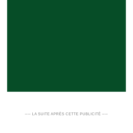
── LA SUITE APRÈS CETTE PUBLICITÉ ──