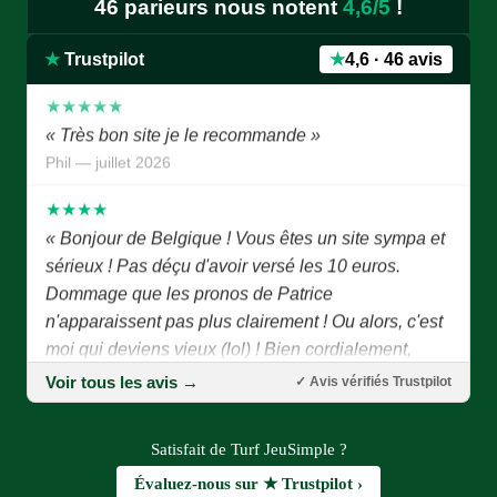
46 parieurs nous notent
4,6/5
!
va bien.contuiner ainsi, c'est super »
Edmond — juillet 2026
★
Trustpilot
★
4,6 · 46 avis
★★★★★
« Très bon site je le recommande »
Phil — juillet 2026
★★★★
« Bonjour de Belgique ! Vous êtes un site sympa et
sérieux ! Pas déçu d'avoir versé les 10 euros.
Dommage que les pronos de Patrice
n'apparaissent pas plus clairement ! Ou alors, c'est
moi qui deviens vieux (lol) ! Bien cordialement,
Joseph P. »
Voir tous les avis →
✓ Avis vérifiés Trustpilot
Joseph P. — juillet 2026
★★★★★
Satisfait de Turf JeuSimple ?
« Bonjour Patrice, Tout d'abord je vous remercie
Évaluez-nous sur ★ Trustpilot ›
d'avoir eu l'idée de créer ce site combien important