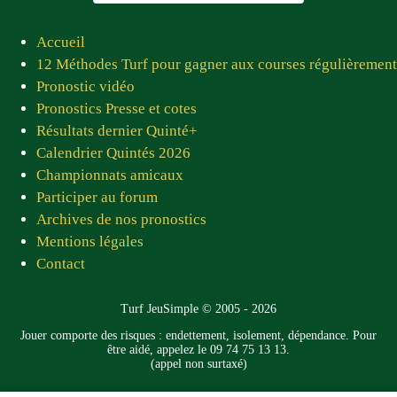
pour les joueurs et les pronostiqueurs. Un grand
merci à tous les membres du site qui, chaque jour,
Accueil
nous proposent des pronostics fiables. Prompt
12 Méthodes Turf pour gagner aux courses régulièrement
rétablissement à Jean Luc ! Vous êtes tous sympas
Pronostic vidéo
et adorables »
Pronostics Presse et cotes
Pierre C.D. — juin 2026
Résultats dernier Quinté+
Calendrier Quintés 2026
★★★★★
Championnats amicaux
« Très bon site bravo, je vous consulte tous les
Participer au forum
jours.»
Archives de nos pronostics
Pascal C. — juin 2026
Mentions légales
Contact
★★★★★
« J'adore vos contenus, votre équipe est
Turf JeuSimple © 2005 - 2026
dynamique et fiable. Je pense que mon gros lot
Jouer comporte des risques : endettement, isolement, dépendance. Pour
pmu viendra de vous. Merci à Patrice, Domi, Fred,
être aidé, appelez le 09 74 75 13 13.
Chgros, Bernard90, juan83, Lorrain actuellement
(appel non surtaxé)
en congé et bien d'autres ♥️♥️. »