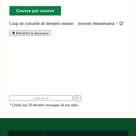
Course par course
Coup de cravache de dernière minute... souvent rémunérateur ! 😉
🔄 Rafraîchir la discussion
✅
★★★★★
* Limité aux 20 derniers messages de nos amis
« Je donne 5 étoiles puisque je suis sûr que le site
est le meilleur, surtout avec avec pronostics bien
détaillés et palmarès des chevaux.je like bien.je
remarque l'absence de Mr Jean Luc B, j'espère qu'il