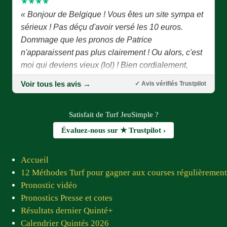
« Bonjour de Belgique ! Vous êtes un site sympa et
sérieux ! Pas déçu d'avoir versé les 10 euros.
Dommage que les pronos de Patrice
n'apparaissent pas plus clairement ! Ou alors, c'est
moi qui deviens vieux (lol) ! Bien cordialement,
Joseph P. »
Joseph P. — juillet 2026
Voir tous les avis →
✓ Avis vérifiés Trustpilot
★★★★★
Satisfait de Turf JeuSimple ?
« Bonjour Patrice, Tout d'abord je vous remercie
d'avoir eu l'idée de créer ce site combien important
Évaluez-nous sur ★ Trustpilot ›
pour les joueurs et les pronostiqueurs. Un grand
merci à tous les membres du site qui, chaque jour,
Accueil
nous proposent des pronostics fiables. Prompt
12 Méthodes Turf pour gagner aux courses régulièrement
rétablissement à Jean Luc ! Vous êtes tous sympas
Pronostic vidéo
et adorables »
Pronostics Presse et cotes
Pierre C.D. — juin 2026
Résultats dernier Quinté+
Calendrier Quintés 2026