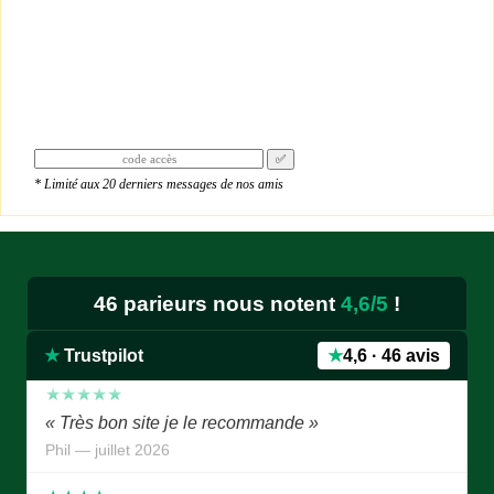
✅
★★★★★
* Limité aux 20 derniers messages de nos amis
« Je donne 5 étoiles puisque je suis sûr que le site
est le meilleur, surtout avec avec pronostics bien
détaillés et palmarès des chevaux.je like bien.je
remarque l'absence de Mr Jean Luc B, j'espère qu'il
46 parieurs nous notent
4,6/5
!
va bien.contuiner ainsi, c'est super »
Edmond — juillet 2026
★
Trustpilot
★
4,6 · 46 avis
★★★★★
« Très bon site je le recommande »
Phil — juillet 2026
★★★★