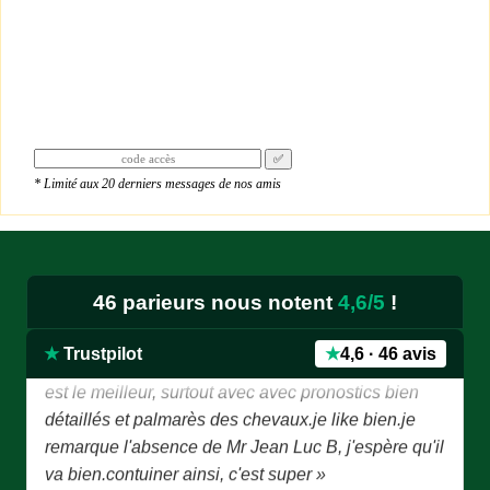
✅
* Limité aux 20 derniers messages de nos amis
46 parieurs nous notent
4,6/5
!
★★★★★
« Je donne 5 étoiles puisque je suis sûr que le site
★
Trustpilot
★
4,6 · 46 avis
est le meilleur, surtout avec avec pronostics bien
détaillés et palmarès des chevaux.je like bien.je
remarque l'absence de Mr Jean Luc B, j'espère qu'il
va bien.contuiner ainsi, c'est super »
Edmond — juillet 2026