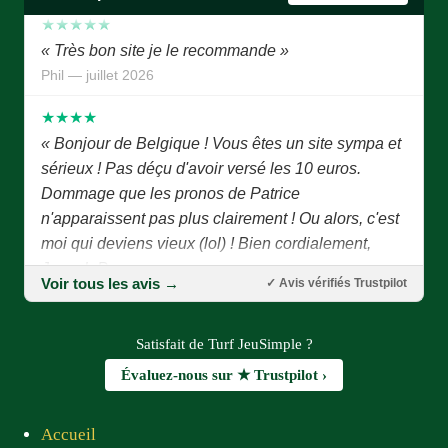
★★★★★
« Très bon site je le recommande »
Phil — juillet 2026
★★★★
« Bonjour de Belgique ! Vous êtes un site sympa et
sérieux ! Pas déçu d'avoir versé les 10 euros.
Dommage que les pronos de Patrice
n'apparaissent pas plus clairement ! Ou alors, c'est
moi qui deviens vieux (lol) ! Bien cordialement,
Joseph P. »
Joseph P. — juillet 2026
Voir tous les avis →
✓ Avis vérifiés Trustpilot
★★★★★
Satisfait de Turf JeuSimple ?
« Bonjour Patrice, Tout d'abord je vous remercie
d'avoir eu l'idée de créer ce site combien important
Évaluez-nous sur ★ Trustpilot ›
pour les joueurs et les pronostiqueurs. Un grand
merci à tous les membres du site qui, chaque jour,
Accueil
nous proposent des pronostics fiables. Prompt