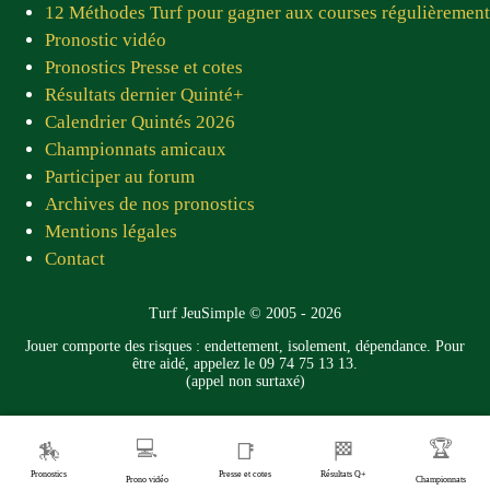
12 Méthodes Turf pour gagner aux courses régulièrement
rétablissement à Jean Luc ! Vous êtes tous sympas
Pronostic vidéo
et adorables »
Pronostics Presse et cotes
Pierre C.D. — juin 2026
Résultats dernier Quinté+
Calendrier Quintés 2026
★★★★★
Championnats amicaux
« Très bon site bravo, je vous consulte tous les
Participer au forum
jours.»
Archives de nos pronostics
Pascal C. — juin 2026
Mentions légales
★★★★★
Contact
« J'adore vos contenus, votre équipe est
dynamique et fiable. Je pense que mon gros lot
Turf JeuSimple © 2005 - 2026
pmu viendra de vous. Merci à Patrice, Domi, Fred,
Jouer comporte des risques : endettement, isolement, dépendance. Pour
Chgros, Bernard90, juan83, Lorrain actuellement
être aidé, appelez le 09 74 75 13 13.
(appel non surtaxé)
en congé et bien d'autres ♥️♥️. »
Idriss — juin 2026
💻
🏆
🏇
📑
🏁
★★★★★
Pronostics
Presse et cotes
Résultats Q+
Prono vidéo
Championnats