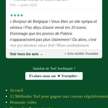
Phil — juillet 2026
★★★★
« Bonjour de Belgique ! Vous êtes un site sympa et
sérieux ! Pas déçu d'avoir versé les 10 euros.
Dommage que les pronos de Patrice
n'apparaissent pas plus clairement ! Ou alors, c'est
moi qui deviens vieux (lol) ! Bien cordialement,
Joseph P. »
Voir tous les avis →
Joseph P. — juillet 2026
✓ Avis vérifiés Trustpilot
★★★★★
Satisfait de Turf JeuSimple ?
« Bonjour Patrice, Tout d'abord je vous remercie
Évaluez-nous sur ★ Trustpilot ›
d'avoir eu l'idée de créer ce site combien important
pour les joueurs et les pronostiqueurs. Un grand
merci à tous les membres du site qui, chaque jour,
Accueil
nous proposent des pronostics fiables. Prompt
12 Méthodes Turf pour gagner aux courses régulièrement
rétablissement à Jean Luc ! Vous êtes tous sympas
Pronostic vidéo
et adorables »