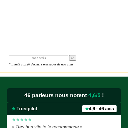
✅
★★★★★
* Limité aux 20 derniers messages de nos amis
« Je donne 5 étoiles puisque je suis sûr que le site
est le meilleur, surtout avec avec pronostics bien
détaillés et palmarès des chevaux.je like bien.je
remarque l'absence de Mr Jean Luc B, j'espère qu'il
46 parieurs nous notent
4,6/5
!
va bien.contuiner ainsi, c'est super »
Edmond — juillet 2026
★
Trustpilot
★
4,6 · 46 avis
★★★★★
« Très bon site je le recommande »