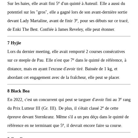
e
Sur les haies, elle avait fini 5
d'un quinté à Auteuil. Elle a aussi du
potentiel sur les "gros", elle a gagné lors de son avant-dernière sortie
e
devant Lady Martaline, avant de finir 3
, pour ses débuts sur ce tracé,
de Enki The Best. Confiée à James Reveley, elle peut étonner.
7 Hyjie
Lors du dernier meeting, elle avait remporté 2 courses consécutives
e
sur ce steeple de Pau. Elle n'est que 7
dans le quinté de référence, à
distance, mais en ayant l'excuse d'avoir tiré. Baissée de 1 kg, et
abordant cet engagement avec de la fraîcheur, elle peut se placer.
8 Black Boa
e
En 2022, c'est un concurrent qui peut se targuer d'avoir fini au 3
rang
e
du Prix Lutteur III (Gr. III). De plus, il s'était classé 2
de cette
épreuve devant Sternkranz. Même s'il a un peu déçu dans le quinté de
e
référence en ne terminant que 5
, il devrait encore faire sa course.