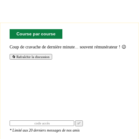
Course par course
Coup de cravache de dernière minute... souvent rémunérateur ! 😉
🔄 Rafraîchir la discussion
✅
★★★★★
* Limité aux 20 derniers messages de nos amis
« Je donne 5 étoiles puisque je suis sûr que le site