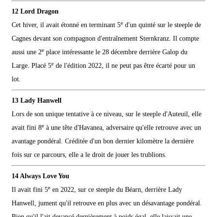
12 Lord Dragon
e
Cet hiver, il avait étonné en terminant 5
d'un quinté sur le steeple de
Cagnes devant son compagnon d'entraînement Sternkranz. Il compte
e
aussi une 2
place intéressante le 28 décembre derrière Galop du
e
Large. Placé 5
de l'édition 2022, il ne peut pas être écarté pour un
lot.
13 Lady Hanwell
Lors de son unique tentative à ce niveau, sur le steeple d'Auteuil, elle
e
avait fini 8
à une tête d'Havanea, adversaire qu'elle retrouve avec un
avantage pondéral. Créditée d'un bon dernier kilomètre la dernière
fois sur ce parcours, elle a le droit de jouer les trublions.
14 Always Love You
e
Il avait fini 5
en 2022, sur ce steeple du Béarn, derrière Lady
Hanwell, jument qu'il retrouve en plus avec un désavantage pondéral.
Bien qu'il l'ait devancé dernièrement à poids égal, elle laissait une