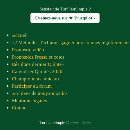
★★★★★
Satisfait de Turf JeuSimple ?
« Bonjour Patrice, Tout d'abord je vous remercie
Évaluez-nous sur ★ Trustpilot ›
d'avoir eu l'idée de créer ce site combien important
pour les joueurs et les pronostiqueurs. Un grand
merci à tous les membres du site qui, chaque jour,
Accueil
nous proposent des pronostics fiables. Prompt
12 Méthodes Turf pour gagner aux courses régulièrement
rétablissement à Jean Luc ! Vous êtes tous sympas
Pronostic vidéo
et adorables »
Pronostics Presse et cotes
Pierre C.D. — juin 2026
Résultats dernier Quinté+
Calendrier Quintés 2026
★★★★★
Championnats amicaux
« Très bon site bravo, je vous consulte tous les
Participer au forum
jours.»
Archives de nos pronostics
Pascal C. — juin 2026
Mentions légales
Contact
★★★★★
« J'adore vos contenus, votre équipe est
Turf JeuSimple © 2005 - 2026
dynamique et fiable. Je pense que mon gros lot