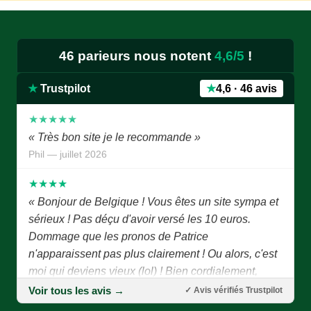
est le meilleur, surtout avec avec pronostics bien
détaillés et palmarès des chevaux.je like bien.je
remarque l'absence de Mr Jean Luc B, j'espère qu'il
46 parieurs nous notent
4,6/5
!
va bien.contuiner ainsi, c'est super »
Edmond — juillet 2026
★
Trustpilot
★
4,6 · 46 avis
★★★★★
« Très bon site je le recommande »
Phil — juillet 2026
★★★★
« Bonjour de Belgique ! Vous êtes un site sympa et
sérieux ! Pas déçu d'avoir versé les 10 euros.
Dommage que les pronos de Patrice
n'apparaissent pas plus clairement ! Ou alors, c'est
moi qui deviens vieux (lol) ! Bien cordialement,
Joseph P. »
Voir tous les avis →
✓ Avis vérifiés Trustpilot
Joseph P. — juillet 2026