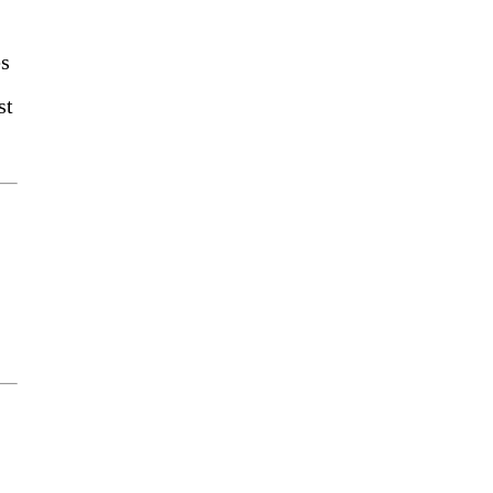
es
st