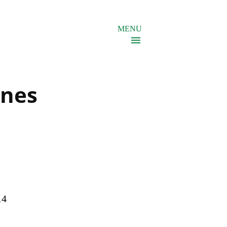
MENU
nnes
14