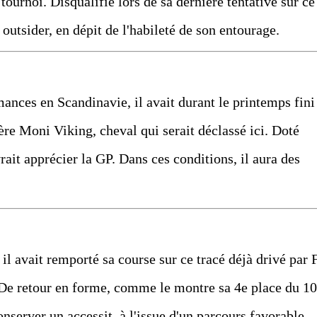
tournoi. Disqualifié lors de sa dernière tentative sur ce
s outsider, en dépit de l'habileté de son entourage.
ances en Scandinavie, il avait durant le printemps fini
ère Moni Viking, cheval qui serait déclassé ici. Doté
rait apprécier la GP. Dans ces conditions, il aura des
il avait remporté sa course sur ce tracé déjà drivé par F
 De retour en forme, comme le montre sa 4e place du 10
onserver un accessit, à l'issue d'un parcours favorable.