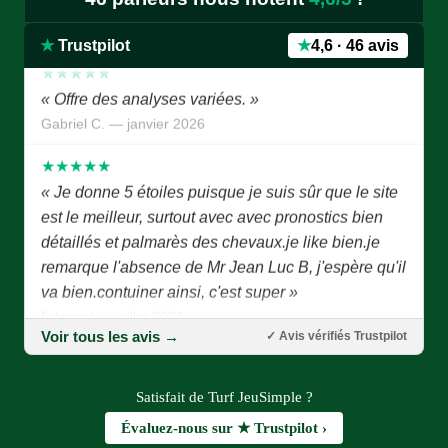
Dominique G. — mars 2026
★
Trustpilot
★
4,6 · 46 avis
★★★★★
« Offre des analyses variées. »
Gabriel C. — janvier 2026
★★★★★
« Je donne 5 étoiles puisque je suis sûr que le site
est le meilleur, surtout avec avec pronostics bien
détaillés et palmarès des chevaux.je like bien.je
remarque l'absence de Mr Jean Luc B, j'espère qu'il
va bien.contuiner ainsi, c'est super »
Edmond — juillet 2026
Voir tous les avis →
✓ Avis vérifiés Trustpilot
★★★★★
« Très bon site je le recommande »
Phil — juillet 2026
Satisfait de Turf JeuSimple ?
Évaluez-nous sur ★ Trustpilot ›
★★★★