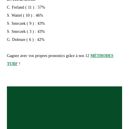
C. Ferland ( 11 ) : 57%
S. Wattel ( 10 ) : 46%
S. Smrczek ( 9 ) : 43%
S. Smrczek ( 3 ) : 43%
G. Doleuze ( 6 ) : 42%
Gagnez avec vos propres pronostics grâce à nos 12
MÉTHODES
TURF
!
★★★★★
« Je donne 5 étoiles puisque je suis sûr que le site
est le meilleur, surtout avec avec pronostics bien