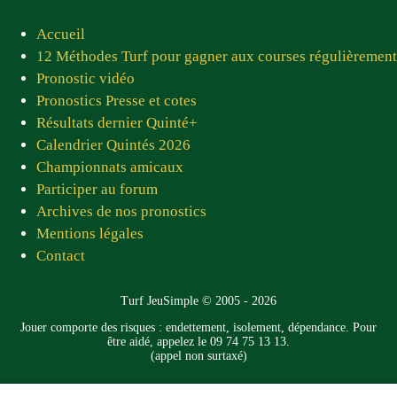
« Bonjour de Belgique ! Vous êtes un site sympa et
Accueil
sérieux ! Pas déçu d'avoir versé les 10 euros.
12 Méthodes Turf pour gagner aux courses régulièrement
Dommage que les pronos de Patrice
Pronostic vidéo
n'apparaissent pas plus clairement ! Ou alors, c'est
Pronostics Presse et cotes
moi qui deviens vieux (lol) ! Bien cordialement,
Résultats dernier Quinté+
Joseph P. »
Calendrier Quintés 2026
Joseph P. — juillet 2026
Championnats amicaux
★★★★★
Participer au forum
« Bonjour Patrice, Tout d'abord je vous remercie
Archives de nos pronostics
d'avoir eu l'idée de créer ce site combien important
Mentions légales
pour les joueurs et les pronostiqueurs. Un grand
Contact
merci à tous les membres du site qui, chaque jour,
nous proposent des pronostics fiables. Prompt
Turf JeuSimple © 2005 - 2026
rétablissement à Jean Luc ! Vous êtes tous sympas
Jouer comporte des risques : endettement, isolement, dépendance. Pour
et adorables »
être aidé, appelez le 09 74 75 13 13.
(appel non surtaxé)
Pierre C.D. — juin 2026