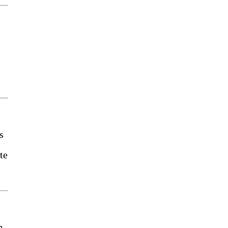
s
te
m