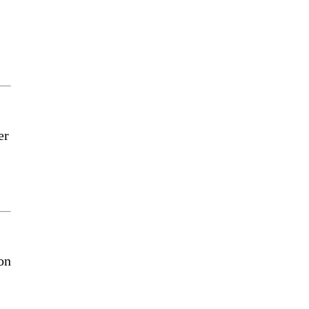
er
on