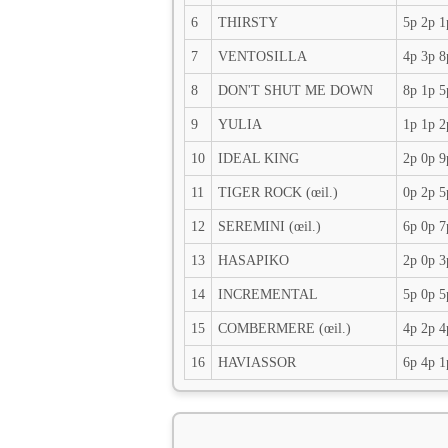
6
THIRSTY
5p 2p 1
7
VENTOSILLA
4p 3p 8
8
DON'T SHUT ME DOWN
8p 1p 5
9
YULIA
1p 1p 2
10
IDEAL KING
2p 0p 9
11
TIGER ROCK (œil.)
0p 2p 5
12
SEREMINI (œil.)
6p 0p 7
13
HASAPIKO
2p 0p 3
14
INCREMENTAL
5p 0p 5
15
COMBERMERE (œil.)
4p 2p 4
16
HAVIASSOR
6p 4p 1