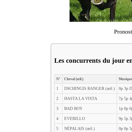
Pronost
Les concurrents du jour en
N°
Cheval (œil.)
Musique
1
DSCHINGIS RANGER (œil.)
0p 3p 
2
HASTA LA VISTA
7p 5p 4
3
BAD BOY
1p 0p 0
4
EVERILLO
9p 5p 3
5
NÉPALAIS (œil.)
0p 0p 5