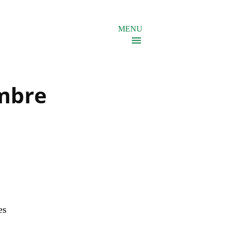
MENU
mbre
es