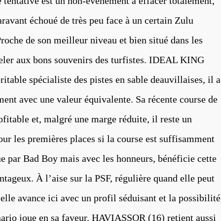
e tentative est un non-événement à effacer totalement,
aravant échoué de très peu face à un certain Zulu
roche de son meilleur niveau et bien situé dans les
appeler aux bons souvenirs des turfistes. IDEAL KING
éritable spécialiste des pistes en sable deauvillaises, il a
ment avec une valeur équivalente. Sa récente course de
fitable et, malgré une marge réduite, il reste un
ur les premières places si la course est suffisamment
 par Bad Boy mais avec les honneurs, bénéficie cette
ntageux. À l’aise sur la PSF, régulière quand elle peut
elle avance ici avec un profil séduisant et la possibilité
énario joue en sa faveur. HAVIASSOR (16) retient aussi