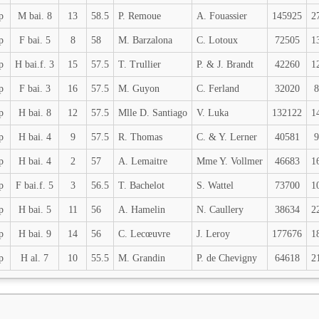
p
M bai. 8
13
58.5
P. Remoue
A. Fouassier
145925
2
p
F bai. 5
8
58
M. Barzalona
C. Lotoux
72505
1
p
H bai.f. 3
15
57.5
T. Trullier
P. & J. Brandt
42260
1
p
F bai. 3
16
57.5
M. Guyon
C. Ferland
32020
8
p
H bai. 8
12
57.5
Mlle D. Santiago
V. Luka
132122
1
p
H bai. 4
9
57.5
R. Thomas
C. & Y. Lerner
40581
9
p
H bai. 4
2
57
A. Lemaitre
Mme Y. Vollmer
46683
1
p
F bai.f. 5
3
56.5
T. Bachelot
S. Wattel
73700
1
p
H bai. 5
11
56
A. Hamelin
N. Caullery
38634
2
p
H bai. 9
14
56
C. Lecœuvre
J. Leroy
177676
1
p
H al. 7
10
55.5
M. Grandin
P. de Chevigny
64618
2