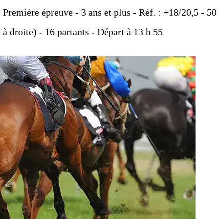
- Première épreuve - 3 ans et plus - Réf. : +18/20,5 - 50
 à droite) - 16 partants - Départ à 13 h 55