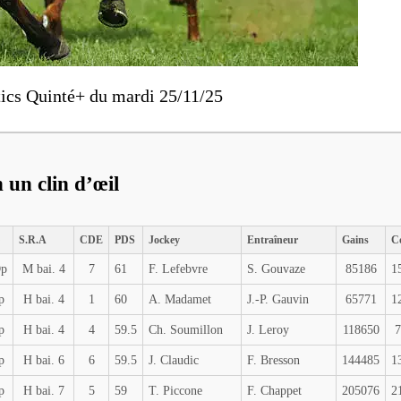
ics Quinté+ du mardi 25/11/25
 un clin d’œil
S.R.A
CDE
PDS
Jockey
Entraîneur
Gains
C
Dp
M bai. 4
7
61
F. Lefebvre
S. Gouvaze
85186
1
p
H bai. 4
1
60
A. Madamet
J.-P. Gauvin
65771
1
p
H bai. 4
4
59.5
Ch. Soumillon
J. Leroy
118650
7
p
H bai. 6
6
59.5
J. Claudic
F. Bresson
144485
1
p
H bai. 7
5
59
T. Piccone
F. Chappet
205076
2