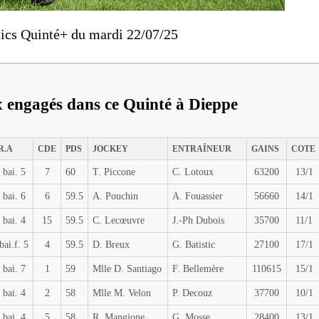
ics Quinté+ du mardi 22/07/25
x engagés dans ce Quinté à Dieppe
R.A
CDE
PDS
JOCKEY
ENTRAÎNEUR
GAINS
COTE
 bai. 5
7
60
T. Piccone
C. Lotoux
63200
13/1
 bai. 6
6
59.5
A. Pouchin
A. Fouassier
56660
14/1
 bai. 4
15
59.5
C. Lecœuvre
J.-Ph Dubois
35700
11/1
bai.f. 5
4
59.5
D. Breux
G. Batistic
27100
17/1
 bai. 7
1
59
Mlle D. Santiago
F. Bellemère
110615
15/1
 bai. 4
2
58
Mlle M. Velon
P. Decouz
37700
10/1
 bai. 4
5
58
R. Mangione
G. Mosse
28400
13/1