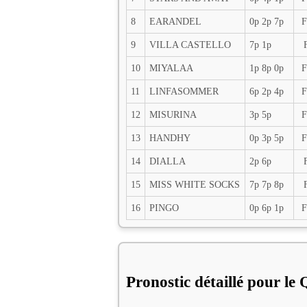
8
EARANDEL
0p 2p 7p
F
9
VILLA CASTELLO
7p 1p
10
MIYALAA
1p 8p 0p
F
11
LINFASOMMER
6p 2p 4p
F
12
MISURINA
3p 5p
F
13
HANDHY
0p 3p 5p
F
14
DIALLA
2p 6p
15
MISS WHITE SOCKS
7p 7p 8p
16
PINGO
0p 6p 1p
F
Pronostic détaillé pour le