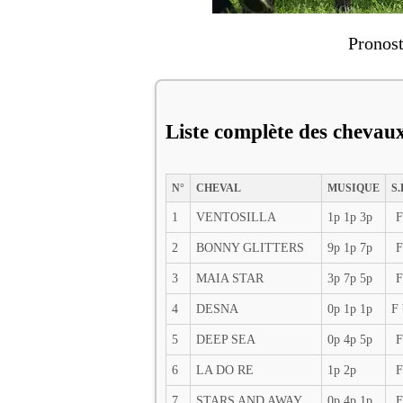
Pronost
Liste complète des chevau
N°
CHEVAL
MUSIQUE
S.
1
VENTOSILLA
1p 1p 3p
F
2
BONNY GLITTERS
9p 1p 7p
F
3
MAIA STAR
3p 7p 5p
F
4
DESNA
0p 1p 1p
F 
5
DEEP SEA
0p 4p 5p
F
6
LA DO RE
1p 2p
F
7
STARS AND AWAY
0p 4p 1p
F