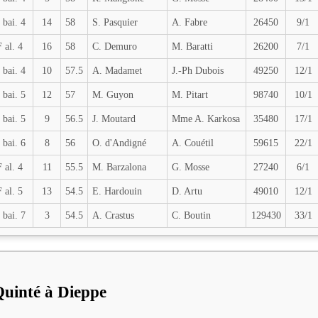
 bai. 4
14
58
S. Pasquier
A. Fabre
26450
9/1
F al. 4
16
58
C. Demuro
M. Baratti
26200
7/1
 bai. 4
10
57.5
A. Madamet
J.-Ph Dubois
49250
12/1
 bai. 5
12
57
M. Guyon
M. Pitart
98740
10/1
 bai. 5
9
56.5
J. Moutard
Mme A. Karkosa
35480
17/1
 bai. 6
8
56
O. d'Andigné
A. Couétil
59615
22/1
F al. 4
11
55.5
M. Barzalona
G. Mosse
27240
6/1
F al. 5
13
54.5
E. Hardouin
D. Artu
49010
12/1
 bai. 7
3
54.5
A. Crastus
C. Boutin
129430
33/1
 Quinté à Dieppe