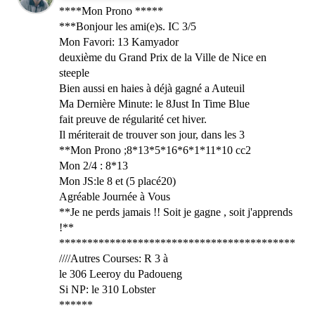
****Mon Prono *****
***Bonjour les ami(e)s. IC 3/5
Mon Favori: 13 Kamyador
deuxième du Grand Prix de la Ville de Nice en
steeple
Bien aussi en haies à déjà gagné a Auteuil
Ma Dernière Minute: le 8Just In Time Blue
fait preuve de régularité cet hiver.
Il mériterait de trouver son jour, dans les 3
**Mon Prono ;8*13*5*16*6*1*11*10 cc2
Mon 2/4 : 8*13
Mon JS:le 8 et (5 placé20)
Agréable Journée à Vous
**Je ne perds jamais !! Soit je gagne , soit j'apprends
!**
******************************************
////Autres Courses: R 3 à
le 306 Leeroy du Padoueng
Si NP: le 310 Lobster
******