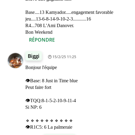
Base....13 Kamyador.....engagement favorable
jeu....13-6-8-14-9-10-2-3...........16
R4...708 L'Ami Danover.
Bon Weekend
RÉPONDRE
Biggi
15/2/25 11:25
Bonjour l'équipe
👁️Base: 8 Just in Time blue
Peut faire fort
👁️TQQ:8-1-5-2-10-9-11-4
Si NP: 6
🔹🔹🔹🔹🔹🔹🔹🔹🔹🔹
👁️R1C5: 6 La palmeraie