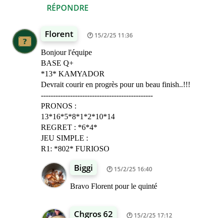
RÉPONDRE
Florent
15/2/25 11:36
Bonjour l'équipe
BASE Q+
*13* KAMYADOR
Devrait courir en progrès pour un beau finish..!!!
----------------------------------------------
PRONOS :
13*16*5*8*1*2*10*14
REGRET : *6*4*
JEU SIMPLE :
R1: *802* FURIOSO
Biggi
15/2/25 16:40
Bravo Florent pour le quinté
Chgros 62
15/2/25 17:12