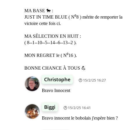
MA BASE 🐎 :
JUST IN TIME BLUE ( N⁰8 ) mérite de remporter la
victoire cette fois ci.
MA SÉLECTION EN HUIT :
( 8--1--10--5--14--6--13--2 ).
MON REGRET le ( N⁰16 ).
BONNE CHANCE À TOUS 💪
Christophe
15/2/25 16:27
Bravo Innocent
Biggi
15/2/25 16:41
Bravo innocent le bobolais j'espère bien ?