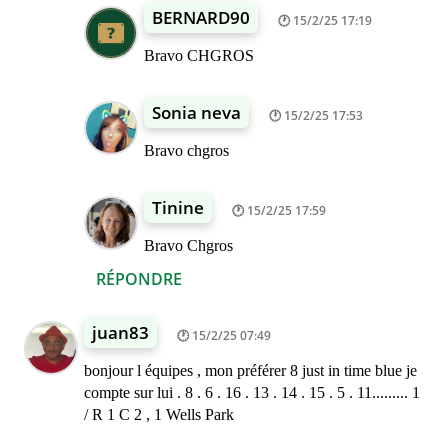
BERNARD90
15/2/25 17:19
Bravo CHGROS
Sonia neva
15/2/25 17:53
Bravo chgros
Tinine
15/2/25 17:59
Bravo Chgros
RÉPONDRE
juan83
15/2/25 07:49
bonjour l équipes , mon préférer 8 just in time blue je
compte sur lui . 8 . 6 . 16 . 13 . 14 . 15 . 5 . 11......... 1
/ R 1 C 2 , 1 Wells Park