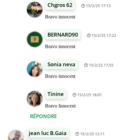
Chgros 62
15/2/25 17:13
Bravo innocent
BERNARD90
15/2/25 17:22
Bravo innocent
Sonia neva
15/2/25 17:55
Bravo innocent
Tinine
15/2/25 18:01
Bravo Innocent
RÉPONDRE
jean luc B.Gaia
15/2/25 12:11