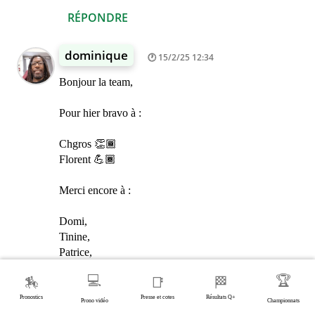
RÉPONDRE
dominique
15/2/25 12:34
Bonjour la team,
Pour hier bravo à :
Chgros 👏🏾
Florent 💪🏾
Merci encore à :
Domi,
Tinine,
Patrice,
Chgros,
💻
🏆
🏇
📑
🏁
Sonia,
Jean Luc,
Pronostics
Presse et cotes
Résultats Q+
Prono vidéo
Championnats
Bernard et vous tous les amis