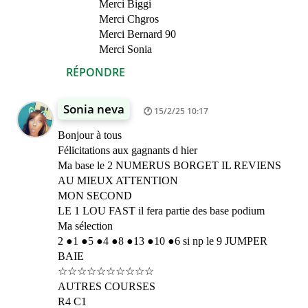
Merci Biggi
Merci Chgros
Merci Bernard 90
Merci Sonia
RÉPONDRE
Sonia neva
15/2/25 10:17
Bonjour à tous
Félicitations aux gagnants d hier
Ma base le 2 NUMERUS BORGET IL REVIENS
AU MIEUX ATTENTION
MON SECOND
LE 1 LOU FAST il fera partie des base podium
Ma sélection
2 ●1 ●5 ●4 ●8 ●13 ●10 ●6 si np le 9 JUMPER
BAIE
☆☆☆☆☆☆☆☆☆☆
AUTRES COURSES
R4 C1