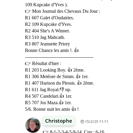
109 Kupcake d'Yves ).
👉 Mon Journal des Chevaux Du Jour :
R1 607 Galet d'Oudairies.
R2 109 Kupcake d'Yves.
R2 404 She's A Winner.
R3 510 Jag Mahcath.
R3 807 Jeannette Priory
Bonne Chance les amis !. 👍
----------------------------------------------
👉 Résultat d'hier :
R1 203 Looking Boy. 👍 2ème.
R1 306 Metéore de Simm. 👍 1er.
R1 407 Harison du Plessis. 👍 2ème.
R1 611 Jag Royal.👎 np.
R4 507 Candelari.👍 1er.
R5 707 Jos Maza.👍 1er.
5/6. Bonne nuit les amis 👍 !
Christophe
15/2/25 11:11
👉 8-1-2-3-4-5-9-14. Cnp : 6-16.