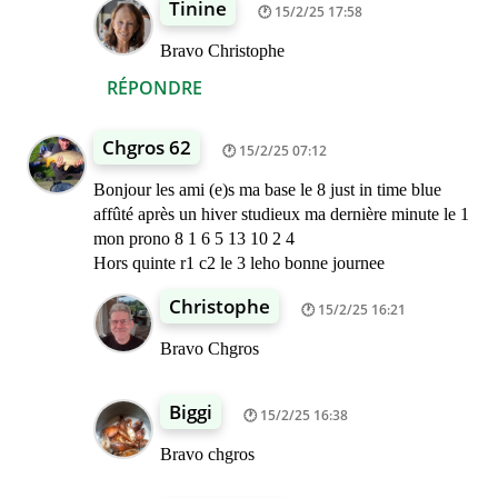
Tinine
15/2/25 17:58
Bravo Christophe
RÉPONDRE
Chgros 62
15/2/25 07:12
Bonjour les ami (e)s ma base le 8 just in time blue
affûté après un hiver studieux ma dernière minute le 1
mon prono 8 1 6 5 13 10 2 4
Hors quinte r1 c2 le 3 leho bonne journee
Christophe
15/2/25 16:21
Bravo Chgros
Biggi
15/2/25 16:38
Bravo chgros