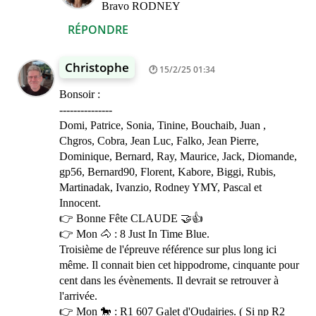
Bravo RODNEY
RÉPONDRE
Christophe
15/2/25 01:34
Bonsoir :
---------------
Domi, Patrice, Sonia, Tinine, Bouchaib, Juan ,
Chgros, Cobra, Jean Luc, Falko, Jean Pierre,
Dominique, Bernard, Ray, Maurice, Jack, Diomande,
gp56, Bernard90, Florent, Kabore, Biggi, Rubis,
Martinadak, Ivanzio, Rodney YMY, Pascal et
Innocent.
👉 Bonne Fête CLAUDE 🤝👍
👉 Mon 🐴 : 8 Just In Time Blue.
Troisième de l'épreuve référence sur plus long ici
même. Il connait bien cet hippodrome, cinquante pour
cent dans les évènements. Il devrait se retrouver à
l'arrivée.
👉 Mon 🐎 : R1 607 Galet d'Oudairies. ( Si np R2