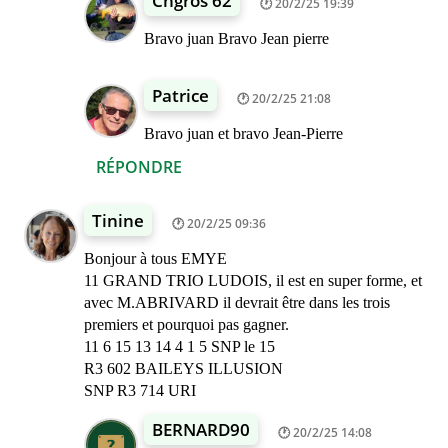
Chgros 62
20/2/25 19:39
Bravo juan Bravo Jean pierre
Patrice
20/2/25 21:08
Bravo juan et bravo Jean-Pierre
RÉPONDRE
Tinine
20/2/25 09:36
Bonjour à tous EMYE
11 GRAND TRIO LUDOIS, il est en super forme, et
avec M.ABRIVARD il devrait être dans les trois
premiers et pourquoi pas gagner.
11 6 15 13 14 4 1 5 SNP le 15
R3 602 BAILEYS ILLUSION
SNP R3 714 URI
BERNARD90
20/2/25 14:08