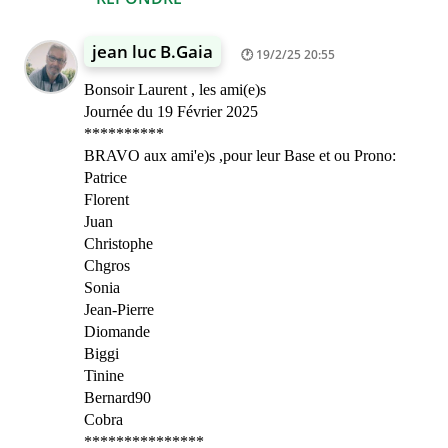
jean luc B.Gaia
19/2/25 20:55
Bonsoir Laurent , les ami(e)s
Journée du 19 Février 2025
**********
BRAVO aux ami'e)s ,pour leur Base et ou Prono:
Patrice
Florent
Juan
Christophe
Chgros
Sonia
Jean-Pierre
Diomande
Biggi
Tinine
Bernard90
Cobra
***************