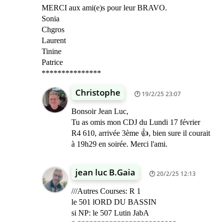
MERCI aux ami(e)s pour leur BRAVO.
Sonia
Chgros
Laurent
Tinine
Patrice
***************
Christophe
19/2/25 23:07
Bonsoir Jean Luc,
Tu as omis mon CDJ du Lundi 17 février
R4 610, arrivée 3ème 👍, bien sure il courait
à 19h29 en soirée. Merci l'ami.
jean luc B.Gaia
20/2/25 12:13
///Autres Courses: R 1
le 501 lORD DU BASSIN
si NP: le 507 Lutin JabA