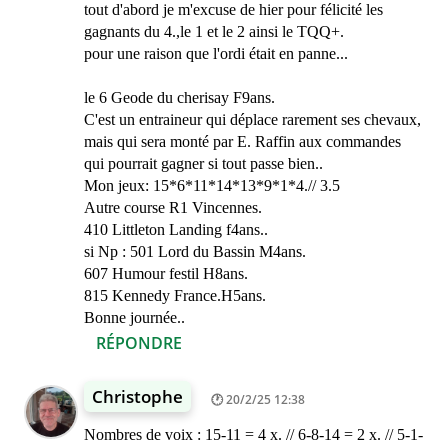
tout d'abord je m'excuse de hier pour félicité les
gagnants du 4.,le 1 et le 2 ainsi le TQQ+.
pour une raison que l'ordi était en panne...
le 6 Geode du cherisay F9ans.
C'est un entraineur qui déplace rarement ses chevaux,
mais qui sera monté par E. Raffin aux commandes
qui pourrait gagner si tout passe bien..
Mon jeux: 15*6*11*14*13*9*1*4.// 3.5
Autre course R1 Vincennes.
410 Littleton Landing f4ans..
si Np : 501 Lord du Bassin M4ans.
607 Humour festil H8ans.
815 Kennedy France.H5ans.
Bonne journée..
RÉPONDRE
Christophe
20/2/25 12:38
Nombres de voix : 15-11 = 4 x. // 6-8-14 = 2 x. // 5-1-