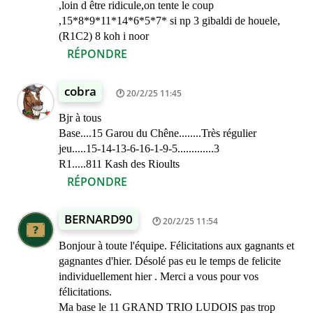
,loin d être ridicule,on tente le coup
,15*8*9*11*14*6*5*7* si np 3 gibaldi de houele,
(R1C2) 8 koh i noor
RÉPONDRE
cobra
20/2/25 11:45
Bjr à tous
Base....15 Garou du Chêne........Très régulier
jeu.....15-14-13-6-16-1-9-5.............3
R1.....811 Kash des Rioults
RÉPONDRE
BERNARD90
20/2/25 11:54
Bonjour à toute l'équipe. Félicitations aux gagnants et
gagnantes d'hier. Désolé pas eu le temps de felicite
individuellement hier . Merci a vous pour vos
félicitations.
Ma base le 11 GRAND TRIO LUDOIS pas trop