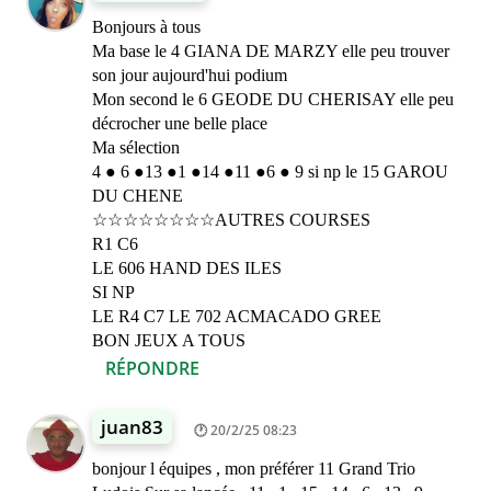
Bonjours à tous
Ma base le 4 GIANA DE MARZY elle peu trouver
son jour aujourd'hui podium
Mon second le 6 GEODE DU CHERISAY elle peu
décrocher une belle place
Ma sélection
4 ● 6 ●13 ●1 ●14 ●11 ●6 ● 9 si np le 15 GAROU
DU CHENE
☆☆☆☆☆☆☆☆AUTRES COURSES
R1 C6
LE 606 HAND DES ILES
SI NP
LE R4 C7 LE 702 ACMACADO GREE
BON JEUX A TOUS
RÉPONDRE
juan83
20/2/25 08:23
bonjour l équipes , mon préférer 11 Grand Trio