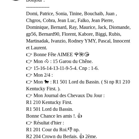
---------------
Domi, Patrice, Sonia, Tinine, Bouchaib, Juan ,
Chgros, Cobra, Jean Luc, Falko, Jean Pierre,
Dominique, Bernard, Ray, Maurice, Jack, Diomande,
gp56, Bernard90, Florent, Kabore, Biggi, Rubis,
Martinadak, Ivanzio, Rodney YMY, Pascal, Innocent
et Laurent.
👉 Bonne Fête AIMEE 🌹🌺😘
👉 Mon 🐴 : 15 Garou du Chêne.
👉 15-16-14-13-11-9-5-4. Cnp : 1-6.
👉 Mon 2/4 :
👉 Mon 🐎 : R1 501 Lord du Bassin. ( Si np R1 210
Kentucky First. ).
👉 Mon Journal des Chevaux Du Jour :
R1 210 Kentucky First.
R1 501 Lord du Bassin.
Bonne Chance les amis !. 👍
👉 Résultat d'hier :
R1 201 Cour du Roi.👎 np.
R2 204 Crown du Berlais. 👍 2ème.