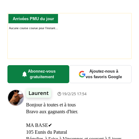
Arrivées PMU du jour
Abonnez-vous
Ajoutez-nous à
gratuitement
vos favoris Google
Laurent
19/2/25 17:54
Bonjour à toutes et à tous
Bravo aux gagnants d'hier.
MA BASE✔
105 Eunis du Patural
Régulier, à l'aise à Vincennes et courant à 5 jours