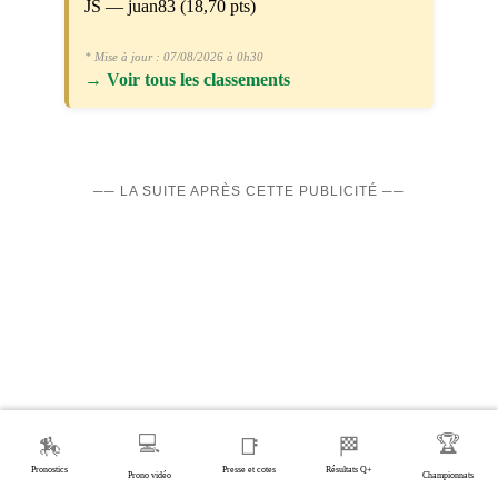
JS — juan83 (18,70 pts)
* Mise à jour : 07/08/2026 à 0h30
→
Voir tous les classements
── LA SUITE APRÈS CETTE PUBLICITÉ ──
💻
🏆
🏇
📑
🏁
Pronostics
Presse et cotes
Résultats Q+
Prono vidéo
Championnats