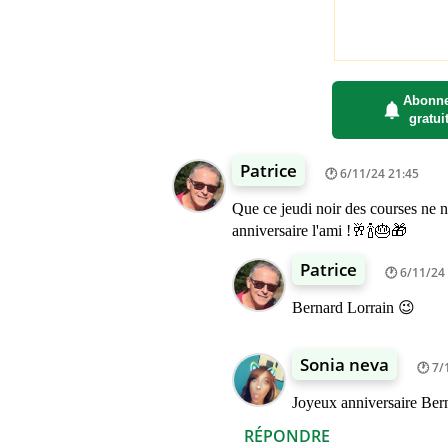
Abonne
gratui
Patrice
6/11/24 21:45
Que ce jeudi noir des courses ne 
anniversaire l'ami !🥂🍾🎂🎁
Patrice
6/11/24
Bernard Lorrain 😉
Sonia neva
7/
Joyeux anniversaire Be
RÉPONDRE