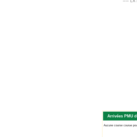
── LA
Arrivées PMU d