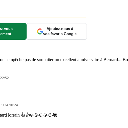
z-vous
Ajoutez-nous à
tement
vos favoris Google
nous empêche pas de souhaiter un excellent anniversaire à Bernard... B
 22:52
11/24 10:24
rnard lorrain 👍👍🥳🥳🥳🥳🥳🥰