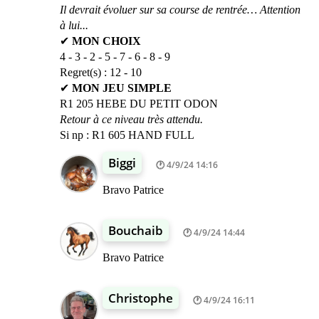
Il devrait évoluer sur sa course de rentrée… Attention
à lui...
✔
MON CHOIX
4 - 3 - 2 - 5 - 7 - 6 - 8 - 9
Regret(s) : 12 - 10
✔
MON JEU SIMPLE
R1 205 HEBE DU PETIT ODON
Retour à ce niveau très attendu.
Si np : R1 605 HAND FULL
Biggi
4/9/24 14:16
Bravo Patrice
Bouchaib
4/9/24 14:44
Bravo Patrice
Christophe
4/9/24 16:11