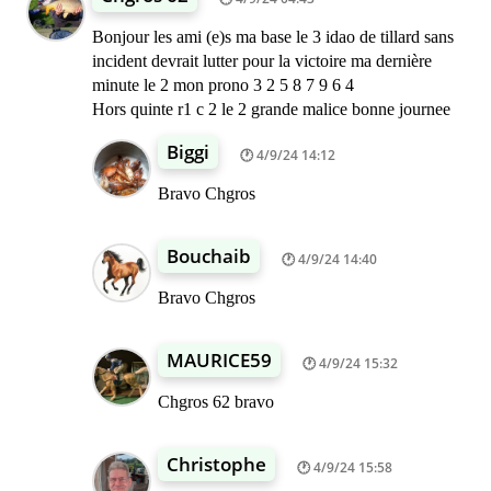
Bonjour les ami (e)s ma base le 3 idao de tillard sans
incident devrait lutter pour la victoire ma dernière
minute le 2 mon prono 3 2 5 8 7 9 6 4
Hors quinte r1 c 2 le 2 grande malice bonne journee
Biggi
4/9/24 14:12
Bravo Chgros
Bouchaib
4/9/24 14:40
Bravo Chgros
MAURICE59
4/9/24 15:32
Chgros 62 bravo
Christophe
4/9/24 15:58