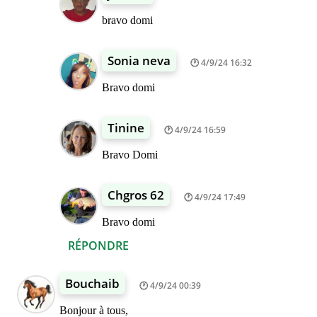
bravo domi
Sonia neva
4/9/24 16:32
Bravo domi
Tinine
4/9/24 16:59
Bravo Domi
Chgros 62
4/9/24 17:49
Bravo domi
RÉPONDRE
Bouchaib
4/9/24 00:39
Bonjour à tous,