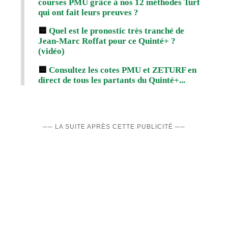
courses PMU grâce à nos 12 méthodes Turf
qui ont fait leurs preuves ?
🟨
Quel est le pronostic très tranché de
Jean-Marc Roffat pour ce Quinté+ ?
(vidéo)
🟨
Consultez les cotes PMU et ZETURF en
direct de tous les partants du Quinté+...
── LA SUITE APRÈS CETTE PUBLICITÉ ──