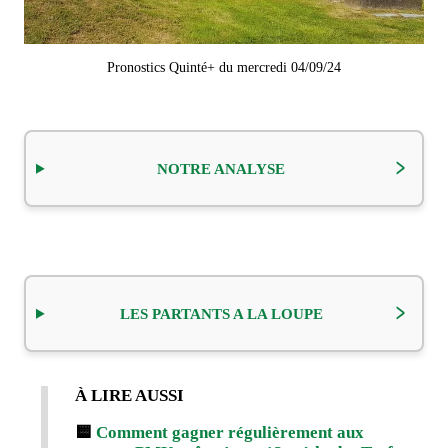
Pronostics Quinté+ du mercredi 04/09/24
NOTRE ANALYSE
LES PARTANTS A LA LOUPE
À LIRE AUSSI
🟨
Comment gagner régulièrement aux