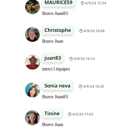
MAURICE59
4/9/24 15:34
Bravo Juan83
Christophe
4/9/24 16:08
Bravo Juan
juan83
4/9/24 16:14
merci l équipes
Sonia neva
4/9/24 16:35
Bravo Juan83
Tinine
4/9/24 17:03
Bravo Juan