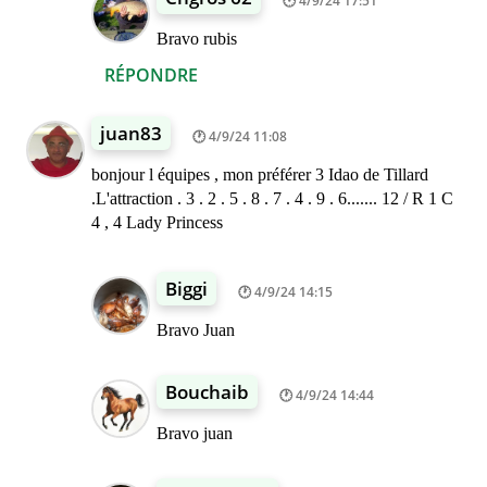
4/9/24 17:51
Bravo rubis
RÉPONDRE
juan83
4/9/24 11:08
bonjour l équipes , mon préférer 3 Idao de Tillard
.L'attraction . 3 . 2 . 5 . 8 . 7 . 4 . 9 . 6....... 12 / R 1 C
4 , 4 Lady Princess
Biggi
4/9/24 14:15
Bravo Juan
Bouchaib
4/9/24 14:44
Bravo juan