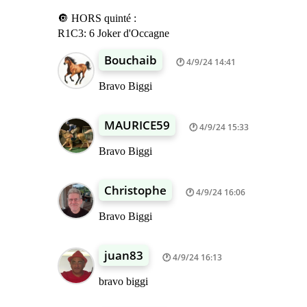
🔘 HORS quinté :
R1C3: 6 Joker d'Occagne
Bouchaib
4/9/24 14:41
Bravo Biggi
MAURICE59
4/9/24 15:33
Bravo Biggi
Christophe
4/9/24 16:06
Bravo Biggi
juan83
4/9/24 16:13
bravo biggi