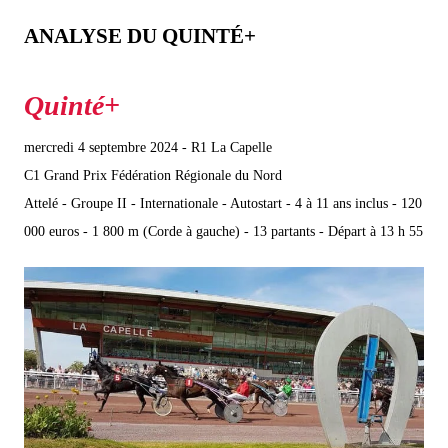
ANALYSE DU QUINTÉ+
mercredi 4 septembre 2024 - R1 La Capelle
C1 Grand Prix Fédération Régionale du Nord
Attelé - Groupe II - Internationale - Autostart - 4 à 11 ans inclus - 120
000 euros - 1 800 m (Corde à gauche) - 13 partants - Départ à 13 h 55