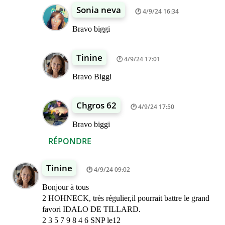
Sonia neva
4/9/24 16:34
Bravo biggi
Tinine
4/9/24 17:01
Bravo Biggi
Chgros 62
4/9/24 17:50
Bravo biggi
RÉPONDRE
Tinine
4/9/24 09:02
Bonjour à tous
2 HOHNECK, très régulier,il pourrait battre le grand
favori IDALO DE TILLARD.
2 3 5 7 9 8 4 6 SNP le12