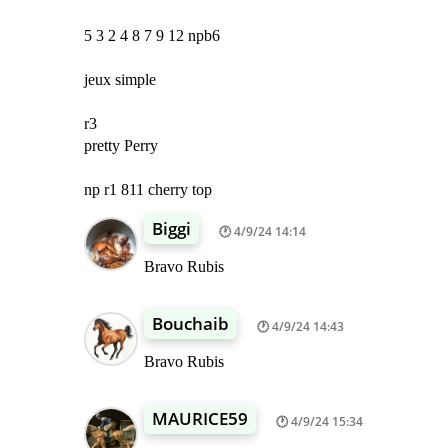
5 3 2 4 8 7 9 12 npb6
jeux simple
r3
pretty Perry
np r1 811 cherry top
Biggi
4/9/24 14:14
Bravo Rubis
Bouchaib
4/9/24 14:43
Bravo Rubis
MAURICE59
4/9/24 15:34