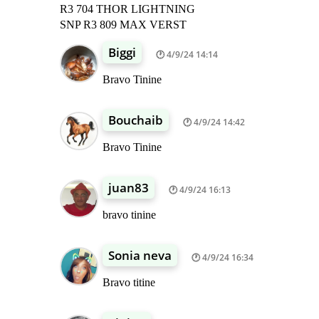
R3 704 THOR LIGHTNING
SNP R3 809 MAX VERST
Biggi
4/9/24 14:14
Bravo Tinine
Bouchaib
4/9/24 14:42
Bravo Tinine
juan83
4/9/24 16:13
bravo tinine
Sonia neva
4/9/24 16:34
Bravo titine