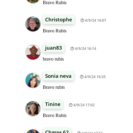
Bravo Rubis
Christophe
4/9/24 16:07
Bravo Rubis
juan83
4/9/24 16:14
bravo rubis
Sonia neva
4/9/24 16:35
Bravo rubis
Tinine
4/9/24 17:02
Bravo Rubis
Chgros 62