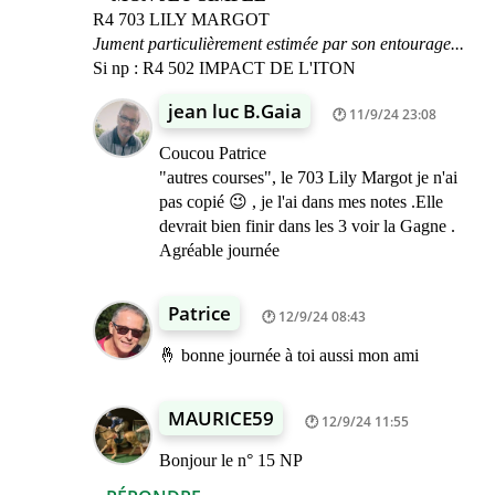
R4 703 LILY MARGOT
Jument particulièrement estimée par son entourage...
Si np : R4 502 IMPACT DE L'ITON
jean luc B.Gaia
11/9/24 23:08
Coucou Patrice
"autres courses", le 703 Lily Margot je n'ai
pas copié 😉 , je l'ai dans mes notes .Elle
devrait bien finir dans les 3 voir la Gagne .
Agréable journée
Patrice
12/9/24 08:43
🤞 bonne journée à toi aussi mon ami
MAURICE59
12/9/24 11:55
Bonjour le n° 15 NP