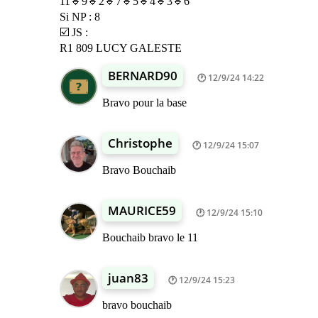
11🔹9🔹2🔹7🔹5🔹4🔹3🔹6
Si NP : 8
☑️ JS :
R1 809 LUCY GALESTE
BERNARD90
12/9/24 14:22
Bravo pour la base
Christophe
12/9/24 15:07
Bravo Bouchaib
MAURICE59
12/9/24 15:10
Bouchaib bravo le 11
juan83
12/9/24 15:23
bravo bouchaib