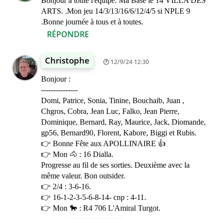
Bonjour à toute l'équipe. Ma Base le 14 VILLA DES
ARTS. .Mon jeu 14/3/13/16/6/12/4/5 si NPLE 9
.Bonne journée à tous et à toutes.
RÉPONDRE
Christophe
12/9/24 12:30
Bonjour :
---------------
Domi, Patrice, Sonia, Tinine, Bouchaib, Juan ,
Chgros, Cobra, Jean Luc, Falko, Jean Pierre,
Dominique, Bernard, Ray, Maurice, Jack, Diomande,
gp56, Bernard90, Florent, Kabore, Biggi et Rubis.
👉 Bonne Fête aux APOLLINAIRE 👍
👉 Mon 🐴 : 16 Dialla.
Progresse au fil de ses sorties. Deuxième avec la
même valeur. Bon outsider.
👉 2/4 : 3-6-16.
👉 16-1-2-3-5-6-8-14- cnp : 4-11.
👉 Mon 🐎 : R4 706 L'Amiral Turgot.