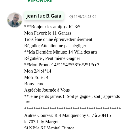
RÉPONDRE
jean luc B.Gaia
11/9/24 23:04
***Bonjour les ami(e)s. IC 3/5
Mon Favori: le 11 Ganass
Troisième d'une épreuvedernièrement
Régulier,Attention ne pas négliger
**Ma Dernière Minute: 14 Villa des arts
Régulière , Peut même Gagner
**Mon Prono :14*11*4*5*8*6*2*1*cc3
Mon 2/4 :4*14
Mon JS:le 14
Bons Jeux .
Agréable Journée à Vous
**Je ne perds jamais !! Soit je gagne , soit j'apprends
!**
******************************************
Autres Courses: R 4 Mauquenchy C 7 à 20H15
le:703 Lily Margot
Si NP:le 6 L'Amiral Turgot