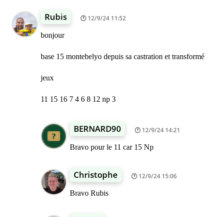
Rubis
12/9/24 11:52
bonjour
base 15 montebelyo depuis sa castration et transformé
jeux
11 15 16 7 4 6 8 12 np 3
BERNARD90
12/9/24 14:21
Bravo pour le 11 car 15 Np
Christophe
12/9/24 15:06
Bravo Rubis