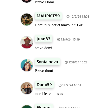
Bravo Domi
MAURICE59
12/9/24 15:08
Domi59 super et bravo le 5 G/P
juan83
12/9/24 15:19
bravo domi
Sonia neva
12/9/24 15:23
Bravo domi
Domi59
12/9/24 16:51
merci les z amis es
Florent