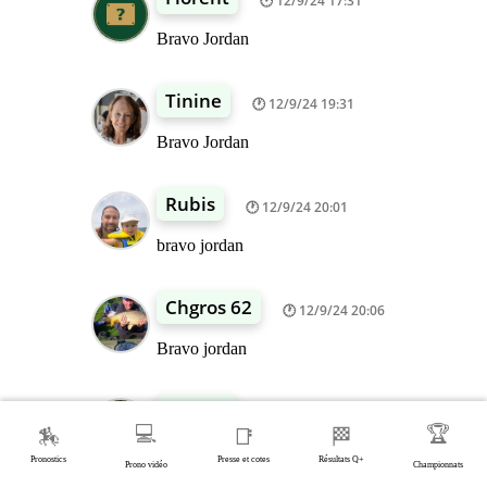
12/9/24 17:31
Bravo Jordan
Tinine
12/9/24 19:31
Bravo Jordan
Rubis
12/9/24 20:01
bravo jordan
Chgros 62
12/9/24 20:06
Bravo jordan
Patrice
12/9/24 20:35
💻
🏆
🏇
📑
🏁
Bravo Jordan... belle base à 23/1 !!!
Pronostics
Presse et cotes
Résultats Q+
Prono vidéo
Championnats