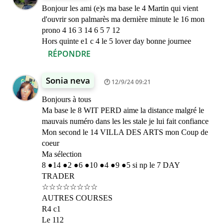
Bonjour les ami (e)s ma base le 4 Martin qui vient
d'ouvrir son palmarès ma dernière minute le 16 mon
prono 4 16 3 14 6 5 7 12
Hors quinte e1 c 4 le 5 lover day bonne journee
RÉPONDRE
Sonia neva
12/9/24 09:21
Bonjours à tous
Ma base le 8 WIT PERD aime la distance malgré le
mauvais numéro dans les les stale je lui fait confiance
Mon second le 14 VILLA DES ARTS mon Coup de
coeur
Ma sélection
8 ●14 ●2 ●6 ●10 ●4 ●9 ●5 si np le 7 DAY
TRADER
☆☆☆☆☆☆☆☆
AUTRES COURSES
R4 c1
Le 112