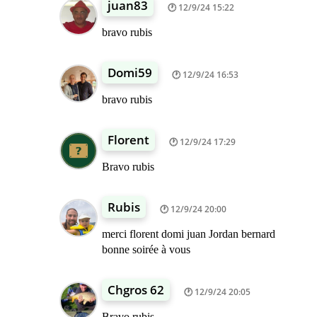
juan83
12/9/24 15:22
bravo rubis
Domi59
12/9/24 16:53
bravo rubis
Florent
12/9/24 17:29
Bravo rubis
Rubis
12/9/24 20:00
merci florent domi juan Jordan bernard
bonne soirée à vous
Chgros 62
12/9/24 20:05
Bravo rubis