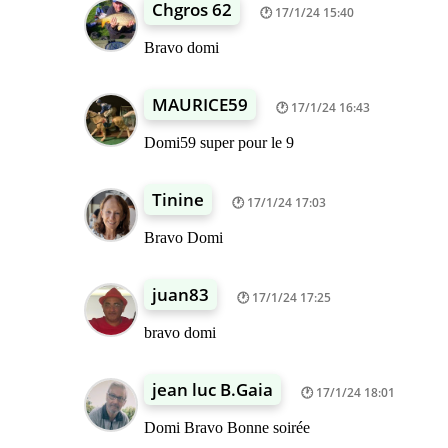
Chgros 62
17/1/24 15:40
Bravo domi
MAURICE59
17/1/24 16:43
Domi59 super pour le 9
Tinine
17/1/24 17:03
Bravo Domi
juan83
17/1/24 17:25
bravo domi
jean luc B.Gaia
17/1/24 18:01
Domi Bravo Bonne soirée