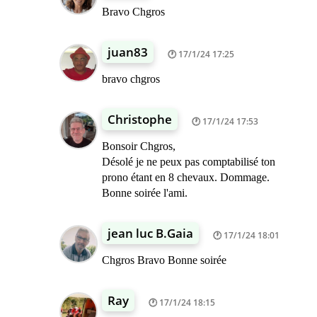
Bravo Chgros
juan83
17/1/24 17:25
bravo chgros
Christophe
17/1/24 17:53
Bonsoir Chgros,
Désolé je ne peux pas comptabilisé ton
prono étant en 8 chevaux. Dommage.
Bonne soirée l'ami.
jean luc B.Gaia
17/1/24 18:01
Chgros Bravo Bonne soirée
Ray
17/1/24 18:15