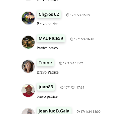
Chgros 62
17/1/24 15:39
Bravo patrice
MAURICE59
17/1/24 16:40
Patrice bravo
Tinine
17/1/24 17:02
Bravo Patrice
juan83
17/1/24 17:24
bravo patrice
jean luc B.Gaia
17/1/24 18:00