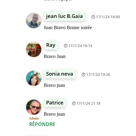
jean luc B.Gaia
17/1/24 18:00
Juan Bravo Bonne soirée
Ray
17/1/24 18:14
Bravo Juan
Sonia neva
17/1/24 19:26
Bravo juan
Patrice
17/1/24 21:18
Bravo juan
Admin
RÉPONDRE