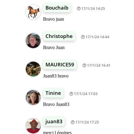
Bouchaib
17/1/24 14:25
Bravo juan
Christophe
17/1/24 14:44
Bravo Juan
MAURICE59
17/1/24 16:41
Juan83 bravo
Tinine
17/1/24 17:03
Bravo Juan83
juan83
17/1/24 17:25
merci l équipes