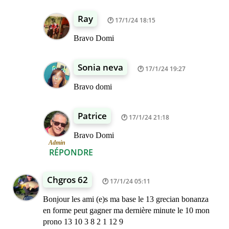
Ray
17/1/24 18:15
Bravo Domi
Sonia neva
17/1/24 19:27
Bravo domi
Patrice
17/1/24 21:18
Bravo Domi
Admin
RÉPONDRE
Chgros 62
17/1/24 05:11
Bonjour les ami (e)s ma base le 13 grecian bonanza
en forme peut gagner ma dernière minute le 10 mon
prono 13 10 3 8 2 1 12 9