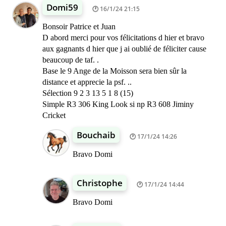
Domi59
16/1/24 21:15
Bonsoir Patrice et Juan
D abord merci pour vos félicitations d hier et bravo
aux gagnants d hier que j ai oublié de féliciter cause
beaucoup de taf. .
Base le 9 Ange de la Moisson sera bien sûr la
distance et apprecie la psf. ..
Sélection 9 2 3 13 5 1 8 (15)
Simple R3 306 King Look si np R3 608 Jiminy
Cricket
Bouchaib
17/1/24 14:26
Bravo Domi
Christophe
17/1/24 14:44
Bravo Domi