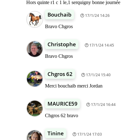
Hors quinte r1 c 1 le,1 serquigny bonne journée
Bouchaib
17/1/24 14:26
Bravo Chgros
Christophe
17/1/24 14:45
Bravo Chgros
Chgros 62
17/1/24 15:40
Merci bouchaib merci Jordan
MAURICE59
17/1/24 16:44
Chgros 62 bravo
Tinine
17/1/24 17:03