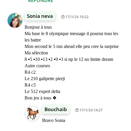
RÉPONDRE
Sonia neva
17/1/24 10:22
Bonjour à tous
Ma base le 8 olympique message il pourrai tous les
les battre
Mon second le 5 run ahead elle peu cree la surprise
Ma sélection
8 ▪︎5 ▪︎10 ▪︎13 ▪︎2 ▪︎9 ▪︎3 si np le 12 no limite dream
Autre courses
R4 c2
Le 210 galipette pierji
R4 c5
Le 512 expert delta
Bon jeu à tous 🍀
Bouchaib
17/1/24 14:27
Bravo Sonia