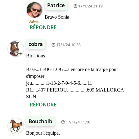
Patrice
17/1/24 21:19
Bravo Sonia
Admin
RÉPONDRE
cobra
17/1/24 10:38
Bjr à tous
Base...1 BIG LOG...a encore de la marge pour
s'imposer
jeu............1-13-2-7-9-4-5-6......11
R1.....407 PERROU................609 MALLORCA
SUN
RÉPONDRE
Bouchaib
17/1/24 11:10
Bonjour l'équipe,