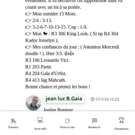
évènement. Il va découvrir cet hippodrome mais va
courir avec un lot à sa portée.
👉 Mon outsider 15 More.
👉 2/4 : 3-13.
👉 3-2-6-7-10-13-15. Cnp : 1-9.
👉 Mon 🐎 : R3 306 King Look. ( Si np R4 304
Kador Josselyn ).
👉 Mes confiances du jour : ( Attention Mercredi
douille ! ). Hier 3/3. 👍👍
R3 106 Leonardo Vici.
R1 203 Partir.
R4 204 Gala d'Urfist.
R4 413 Jag Mahcath.
Bonne chance et prenez les bons !
jean luc B.Gaia
17/1/24 12:23
Jordan Bonjour
j'aime bien ton 3 Freinay , mais il faut qu'il
💻
🏆
🏇
📑
🏁
arrête de Freiner , sinon cela ne va pas le
Pronostics
Presse et cotes
Résultats Q+
faire 😂 , enfin j'espère pour toi . Amitié
Prono vidéo
Championnats