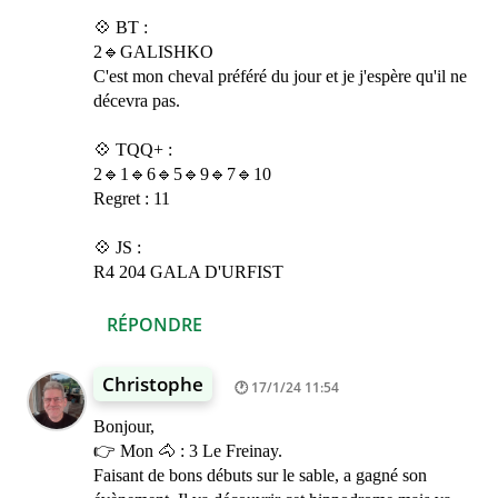
💠 BT :
2🔹GALISHKO
C'est mon cheval préféré du jour et je j'espère qu'il ne
décevra pas.
💠 TQQ+ :
2🔹1🔹6🔹5🔹9🔹7🔹10
Regret : 11
💠 JS :
R4 204 GALA D'URFIST
RÉPONDRE
Christophe
17/1/24 11:54
Bonjour,
👉 Mon 🐴 : 3 Le Freinay.
Faisant de bons débuts sur le sable, a gagné son