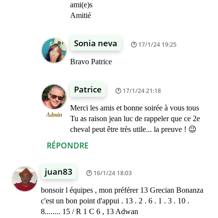
ami(e)s
Amitié
Sonia neva
17/1/24 19:25
Bravo Patrice
Patrice
17/1/24 21:18
Merci les amis et bonne soirée à vous tous
Admin
Tu as raison jean luc de rappeler que ce 2e
cheval peut être très utile... la preuve ! 😉
RÉPONDRE
juan83
16/1/24 18:03
bonsoir l équipes , mon préférer 13 Grecian Bonanza
c'est un bon point d'appui . 13 . 2 . 6 . 1 . 3 . 10 .
8........ 15 / R 1 C 6 , 13 Adwan