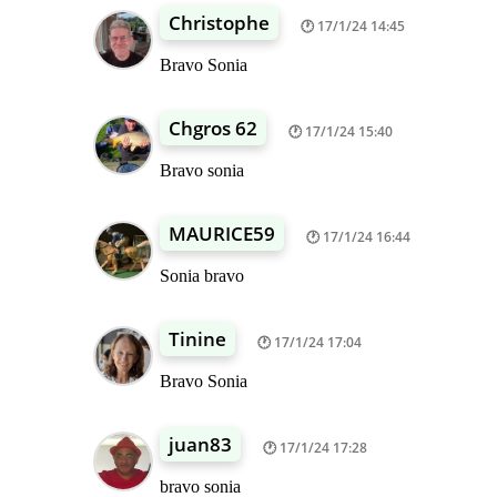
Christophe
17/1/24 14:45
Bravo Sonia
Chgros 62
17/1/24 15:40
Bravo sonia
MAURICE59
17/1/24 16:44
Sonia bravo
Tinine
17/1/24 17:04
Bravo Sonia
juan83
17/1/24 17:28
bravo sonia