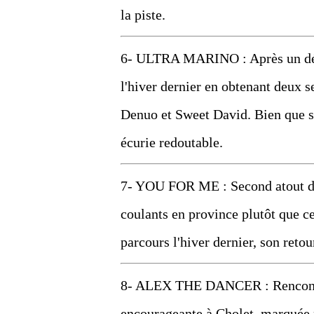
la piste.
6- ULTRA MARINO : Après un début
l'hiver dernier en obtenant deux 
Denuo et Sweet David. Bien que sa 
écurie redoutable.
7- YOU FOR ME : Second atout de G
coulants en province plutôt que c
parcours l'hiver dernier, son retou
8- ALEX THE DANCER : Rencontra
encourageante à Cholet, marquée p