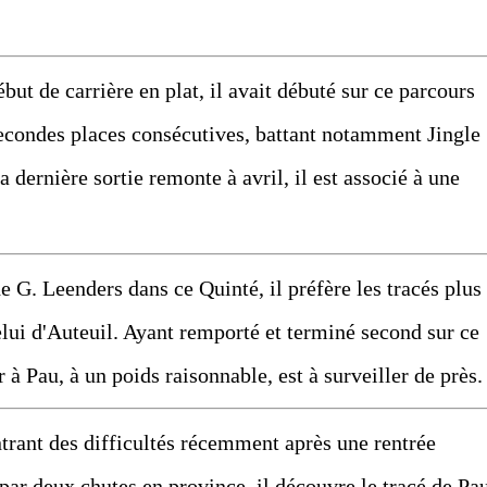
 de carrière en plat, il avait débuté sur ce parcours
secondes places consécutives, battant notamment Jingle
dernière sortie remonte à avril, il est associé à une
. Leenders dans ce Quinté, il préfère les tracés plus
elui d'Auteuil. Ayant remporté et terminé second sur ce
r à Pau, à un poids raisonnable, est à surveiller de près.
nt des difficultés récemment après une rentrée
ar deux chutes en province, il découvre le tracé de Pau