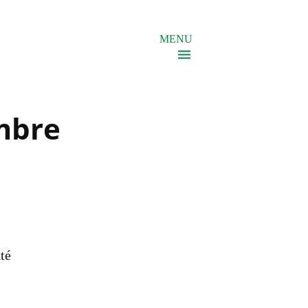
MENU
mbre
té