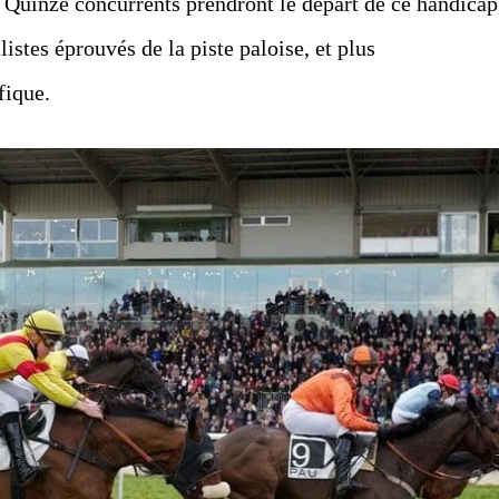
 Quinze concurrents prendront le départ de ce handicap
istes éprouvés de la piste paloise, et plus
fique.