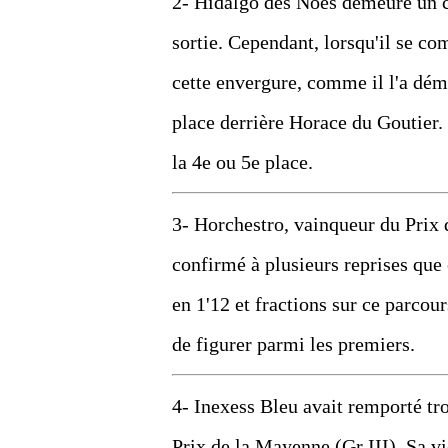
2- Hidalgo des Noes demeure un 
sortie. Cependant, lorsqu'il se co
cette envergure, comme il l'a dém
place derrière Horace du Goutier. 
la 4e ou 5e place.
3- Horchestro, vainqueur du Prix 
confirmé à plusieurs reprises que c
en 1'12 et fractions sur ce parcour
de figurer parmi les premiers.
4- Inexess Bleu avait remporté tro
Prix de la Mayenne (Gr III). Sa v