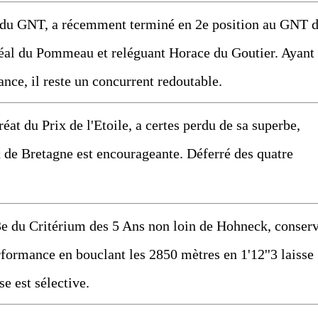
r du GNT, a récemment terminé en 2e position au GNT 
éal du Pommeau et reléguant Horace du Goutier. Ayant
nce, il reste un concurrent redoutable.
éat du Prix de l'Etoile, a certes perdu de sa superbe,
x de Bretagne est encourageante. Déferré des quatre
3e du Critérium des 5 Ans non loin de Hohneck, conser
rformance en bouclant les 2850 mètres en 1'12''3 laisse
se est sélective.