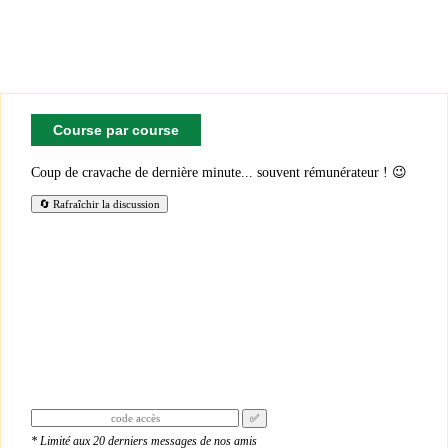
Course par course
Coup de cravache de dernière minute... souvent rémunérateur ! 😉
🔄 Rafraîchir la discussion
★★★★★
✅
* Limité aux 20 derniers messages de nos amis
« Je donne 5 étoiles puisque je suis sûr que le site