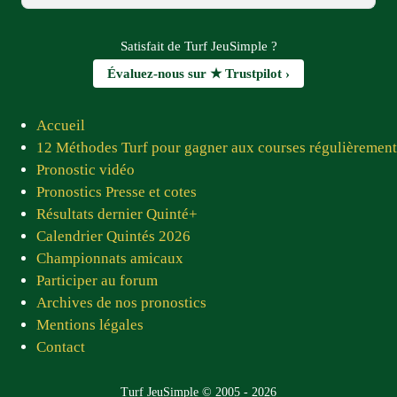
★★★★★
« Bonjour Patrice, Tout d'abord je vous remercie
Satisfait de Turf JeuSimple ?
d'avoir eu l'idée de créer ce site combien important
Évaluez-nous sur ★ Trustpilot ›
pour les joueurs et les pronostiqueurs. Un grand
merci à tous les membres du site qui, chaque jour,
Accueil
nous proposent des pronostics fiables. Prompt
12 Méthodes Turf pour gagner aux courses régulièrement
rétablissement à Jean Luc ! Vous êtes tous sympas
Pronostic vidéo
et adorables »
Pronostics Presse et cotes
Pierre C.D. — juin 2026
Résultats dernier Quinté+
Calendrier Quintés 2026
★★★★★
Championnats amicaux
« Très bon site bravo, je vous consulte tous les
Participer au forum
jours.»
Archives de nos pronostics
Pascal C. — juin 2026
Mentions légales
★★★★★
Contact
« J'adore vos contenus, votre équipe est
dynamique et fiable. Je pense que mon gros lot
Turf JeuSimple © 2005 - 2026