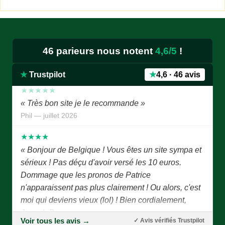
est le meilleur, surtout avec avec pronostics bien
détaillés et palmarès des chevaux.je like bien.je
remarque l'absence de Mr Jean Luc B, j'espère qu'il
va bien.contuiner ainsi, c'est super »
46 parieurs nous notent
4,6/5
!
Edmond — juillet 2026
★
Trustpilot
★
4,6 · 46 avis
★★★★★
« Très bon site je le recommande »
Phil — juillet 2026
★★★★
« Bonjour de Belgique ! Vous êtes un site sympa et
sérieux ! Pas déçu d'avoir versé les 10 euros.
Dommage que les pronos de Patrice
n'apparaissent pas plus clairement ! Ou alors, c'est
moi qui deviens vieux (lol) ! Bien cordialement,
Joseph P. »
Joseph P. — juillet 2026
Voir tous les avis →
✓ Avis vérifiés Trustpilot