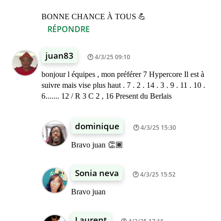
BONNE CHANCE À TOUS 💪
RÉPONDRE
juan83
4/3/25 09:10
bonjour l équipes , mon préférer 7 Hypercore Il est à
suivre mais vise plus haut . 7 . 2 . 14 . 3 . 9 . 11 . 10 .
6....... 12 / R 3 C 2 , 16 Present du Berlais
dominique
4/3/25 15:30
Bravo juan 👏🏾
Sonia neva
4/3/25 15:52
Bravo juan
Laurent