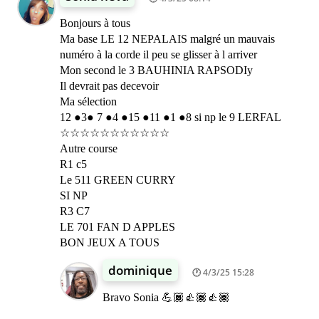
Bonjours à tous
Ma base LE 12 NEPALAIS malgré un mauvais
numéro à la corde il peu se glisser à l arriver
Mon second le 3 BAUHINIA RAPSODIy
Il devrait pas decevoir
Ma sélection
12 ●3● 7 ●4 ●15 ●11 ●1 ●8 si np le 9 LERFAL
☆☆☆☆☆☆☆☆☆☆☆
Autre course
R1 c5
Le 511 GREEN CURRY
SI NP
R3 C7
LE 701 FAN D APPLES
BON JEUX A TOUS
dominique
4/3/25 15:28
Bravo Sonia 💪🏾👍🏾👍🏾