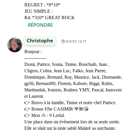
REGRET : *8*10*
JEU SIMPLE :
R4: *310* GREAT ROCK
RÉPONDRE
Christophe
4/3/25 12:11
Bonjour :
---------------
Domi, Patrice, Sonia, Tinine, Bouchaib, Juan ,
Chgros, Cobra, Jean Luc, Falko, Jean Pierre,
Dominique, Bernard, Ray, Maurice, Jack, Diomande,
gp56, Bernard90, Florent, Kabore, Biggi, Rubis,
Martinadak, Ivanzio, Rodney YMY, Pascal, Innocent
et Laurent.
👉 Bravo à la famille, Tinine et notre chef Patrice.
👉 Bonne Fête CASIMIR 🌹🌺😘
👉 Mon 🐴 : 9 Lerfal.
Une place dans un évènement lors de sa seule sortie.
Elle se plait sur la piste sablé.Malgré sa surcharge,