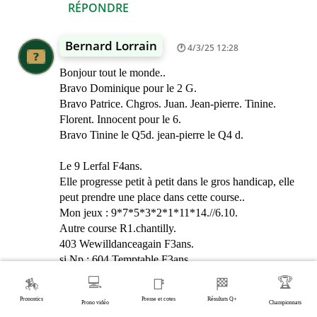
RÉPONDRE
Bernard Lorrain
4/3/25 12:28
Bonjour tout le monde..
Bravo Dominique pour le 2 G.
Bravo Patrice. Chgros. Juan. Jean-pierre. Tinine.
Florent. Innocent pour le 6.
Bravo Tinine le Q5d. jean-pierre le Q4 d.
Le 9 Lerfal F4ans.
Elle progresse petit à petit dans le gros handicap, elle
peut prendre une place dans cette course..
Mon jeux : 9*7*5*3*2*1*11*14.//6.10.
Autre course R1.chantilly.
403 Wewilldanceagain F3ans.
si Np : 604 Temptable F3ans.
702 Shamaki M3ans.
💻
🏆
🏇
📑
🏁
Bonne journée à tous..
Pronostics
Presse et cotes
Résultats Q+
Prono vidéo
Championnats
RÉPONDRE