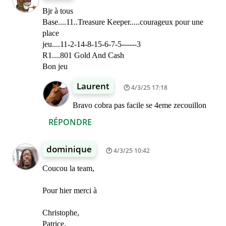
Bjr à tous
Base....11..Treasure Keeper.....courageux pour une
place
jeu....11-2-14-8-15-6-7-5------3
R1....801 Gold And Cash
Bon jeu
Laurent
4/3/25 17:18
Bravo cobra pas facile se 4eme zecouillon
RÉPONDRE
dominique
4/3/25 10:42
Coucou la team,
Pour hier merci à
Christophe,
Patrice,