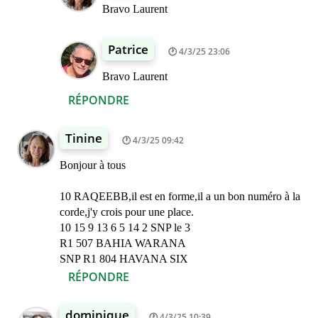
Bravo Laurent
Patrice
4/3/25 23:06
Bravo Laurent
RÉPONDRE
Tinine
4/3/25 09:42
Bonjour à tous
10 RAQEEBB,il est en forme,il a un bon numéro à la
corde,j'y crois pour une place.
10 15 9 13 6 5 14 2 SNP le 3
R1 507 BAHIA WARANA
SNP R1 804 HAVANA SIX
RÉPONDRE
dominique
4/3/25 10:39