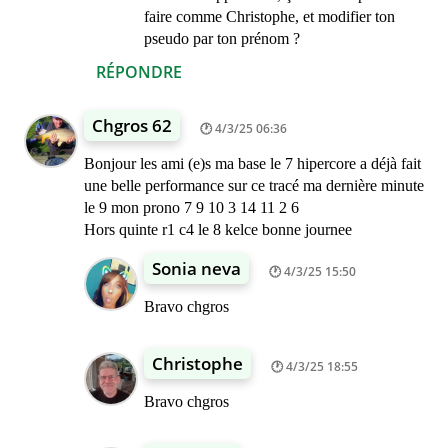
faire comme Christophe, et modifier ton
pseudo par ton prénom ?
RÉPONDRE
Chgros 62
4/3/25 06:36
Bonjour les ami (e)s ma base le 7 hipercore a déjà fait
une belle performance sur ce tracé ma dernière minute
le 9 mon prono 7 9 10 3 14 11 2 6
Hors quinte r1 c4 le 8 kelce bonne journee
Sonia neva
4/3/25 15:50
Bravo chgros
Christophe
4/3/25 18:55
Bravo chgros