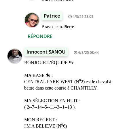
Patrice
4/3/25 23:05
Bravo Jean-Pierre
RÉPONDRE
Innocent SANOU
4/3/25 08:44
BONJOUR L'ÉQUIPE 👋.
MA BASE 🐎 :
CENTRAL PARK WEST (N⁰2) est le cheval à
battre dans cette course à CHANTILLY.
MA SÉLECTION EN HUIT :
( 2--7--14--5--11--3--1--13 ).
MON REGRET :
I'M A BELIEVE (N⁰6)