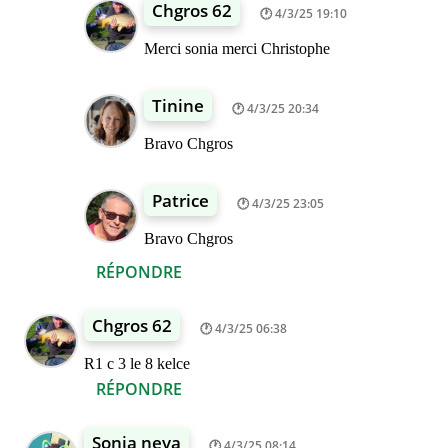
Chgros 62
4/3/25 19:10
Merci sonia merci Christophe
Tinine
4/3/25 20:34
Bravo Chgros
Patrice
4/3/25 23:05
Bravo Chgros
RÉPONDRE
Chgros 62
4/3/25 06:38
R1 c 3 le 8 kelce
RÉPONDRE
Sonia neva
4/3/25 08:14