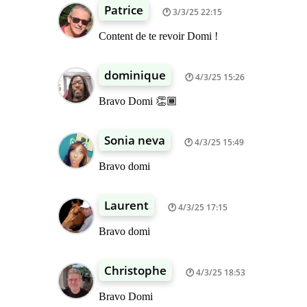
Patrice
3/3/25 22:15
Content de te revoir Domi !
dominique
4/3/25 15:26
Bravo Domi 👏🏾
Sonia neva
4/3/25 15:49
Bravo domi
Laurent
4/3/25 17:15
Bravo domi
Christophe
4/3/25 18:53
Bravo Domi