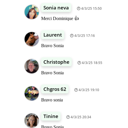
Sonia neva
4/3/25 15:50
Merci Dominique 👍
Laurent
4/3/25 17:16
Bravo Sonia
Christophe
4/3/25 18:55
Bravo Sonia
Chgros 62
4/3/25 19:10
Bravo sonia
Tinine
4/3/25 20:34
Bravo Sonia