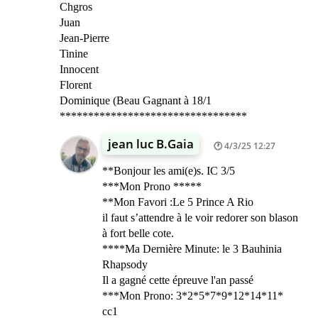
Chgros
Juan
Jean-Pierre
Tinine
Innocent
Florent
Dominique (Beau Gagnant à 18/1
*********************************
jean luc B.Gaia
4/3/25 12:27
**Bonjour les ami(e)s. IC 3/5
***Mon Prono *****
**Mon Favori :Le 5 Prince A Rio
il faut s’attendre à le voir redorer son blason
à fort belle cote.
****Ma Dernière Minute: le 3 Bauhinia
Rhapsody
Il a gagné cette épreuve l'an passé
***Mon Prono: 3*2*5*7*9*12*14*11*
cc1