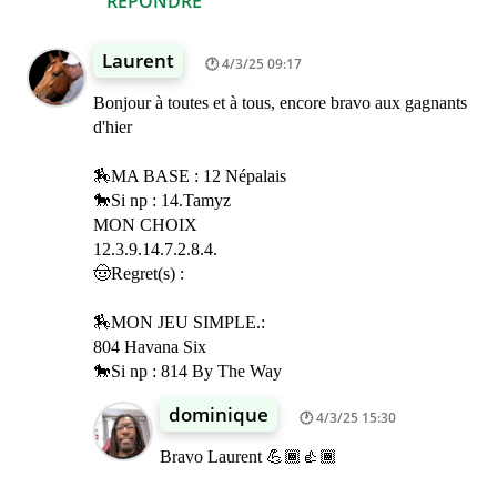
RÉPONDRE
Laurent
4/3/25 09:17
Bonjour à toutes et à tous, encore bravo aux gagnants
d'hier
🏇MA BASE : 12 Népalais
🐎Si np : 14.Tamyz
MON CHOIX
12.3.9.14.7.2.8.4.
🤠Regret(s) :
🏇MON JEU SIMPLE.:
804 Havana Six
🐎Si np : 814 By The Way
dominique
4/3/25 15:30
Bravo Laurent 💪🏾👍🏾